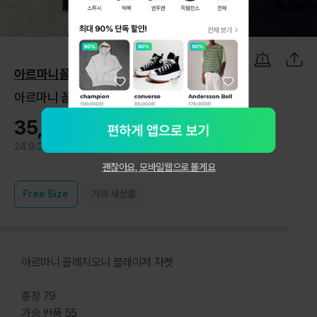
1
/
3
아르마니꼴레지오니
아르마니 꼴레지오니 블레이저 자켓
35,000원
24.9.3
2
괜찮아요, 모바일웹으로 볼게요
Free
Size
거의 새상품
아르마니 꼴레지오니 블레이저 자켓
총장 79
가슴 반품 55