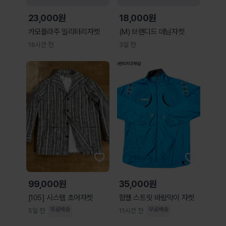
23,000원
18,000원
카모플라주 밀리터리자켓
(M) 브랜디드 데님자켓
16시간 전
3일 전
99,000원
35,000원
[105] 시스템 초어자켓
험멜 스트릿 바람막이 자켓
무료배송
무료배송
5일 전
11시간 전