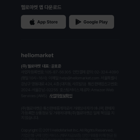
헬로마켓 앱 다운로드
(주) 헬로마켓
대표 : 윤효준
사업자등록번호: 105-87-56305
안전결제 문의: 02-324-4090
(평일 10시~16시)
이메일: help@hellomarket.com
서울특별시
강남구 영동대로 424, 4층 (대치동, 사조빌딩)
통신판매업신고번호:
2024-서울강남-02255
호스팅서비스 제공자: Amazon Web
Services (AWS)
사업자정보확인
(주)헬로마켓은 통신판매중개자로서 거래당사자가 아니며, 판매자
가 등록한 상품정보 및 거래에 대해 (주)헬로마켓은 일체 책임을 지
지 않습니다.
Copyright ⓒ 2011 HelloMarket Inc. All Rights Reserved.
기업은행 구매 안전 서비스 (채무지급보증) 안전거래를 위해 현금 등