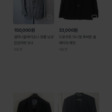
150,000원
33,000원
알마니꼴레지오니 정품 남성
드로우핏 미니멀 투버튼 블
린넨자켓 103
레이저 재킷
5일 전
4일 전