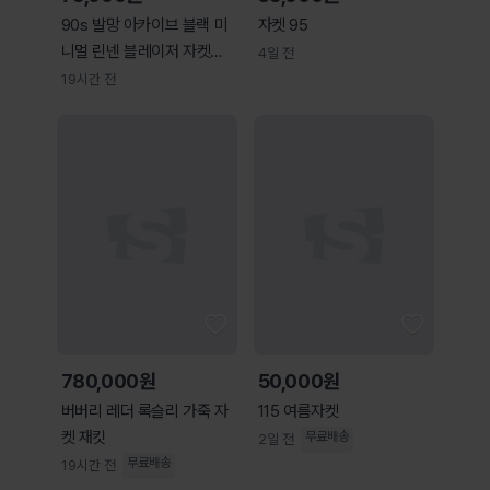
90s 발망 아카이브 블랙 미
자켓 95
니멀 린넨 블레이저 자켓
4일 전
(M)
19시간 전
780,000원
50,000원
버버리 레더 록슬리 가죽 자
115 여름자켓
켓 재킷
무료배송
2일 전
무료배송
19시간 전