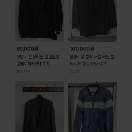
50,000원
100,000원
지방시 은장버튼 린넨혼방
입생로랑 블랙 더블 버튼 블
블레이저자켓 [100]
레이저 자켓-95사이즈
19시간 전
1일 전