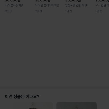
30,000
원
35,000
원
30,000
원
25,000
닥스 블루종 자켓
닥스 울 블레이저 자켓
입생로랑 반팔 카라티
코스 반팔 
1년 전
1년 전
1년 전
1년 전
이런 상품은 어때요?