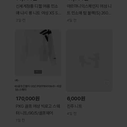
신세계정품 디젤 여름 민소
아르마니익스체인지 여성 니
매 나시 롱 니트 여성 XS S
트 민소매 탑 블랙(S) 2608
사랑봉봉
05_3
2일 전
4일 전
170,000원
6,000원
PXG 골프 여성 빅로고 스웨
진주 니트
터 니트/90/S/골프웨어
4일 전
1일 전