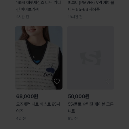
1696 에잇세컨즈 니트 가디
피브비(PIVVEE) V넥 케이블
건 아이보리색
니트 55-66 새상품
2시간 전
18시간 전
68,000원
50,000원
오즈세컨 니트 베스트 85사
55/폴로 슬림핏 케이블 코튼
이즈
니트
4일 전
5일 전