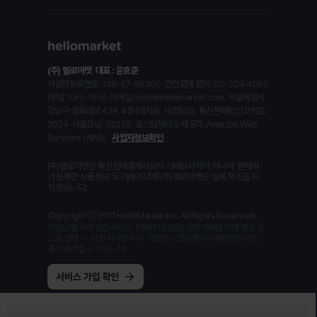
(주) 헬로마켓
대표 : 윤효준
사업자등록번호: 105-87-56305
안전결제 문의: 02-324-4090
(평일 10시~16시)
이메일: help@hellomarket.com
서울특별시
강남구 영동대로 424, 4층 (대치동, 사조빌딩)
통신판매업신고번호:
2024-서울강남-02255
호스팅서비스 제공자: Amazon Web
Services (AWS)
사업자정보확인
(주)헬로마켓은 통신판매중개자로서 거래당사자가 아니며, 판매자
가 등록한 상품정보 및 거래에 대해 (주)헬로마켓은 일체 책임을 지
지 않습니다.
Copyright ⓒ 2011 HelloMarket Inc. All Rights Reserved.
기업은행 구매 안전 서비스 (채무지급보증) 안전거래를 위해 현금 등
으로 결제 시, 저희 사이트에서 가입한 기업은행의 구매안전서비스
를 이용하실 수 있습니다.