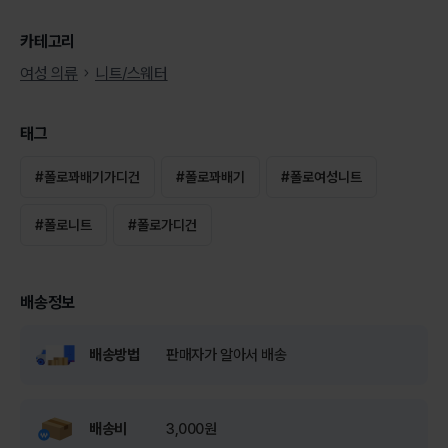
카테고리
여성 의류
니트/스웨터
태그
#
폴로꽈배기가디건
#
폴로꽈배기
#
폴로여성니트
#
폴로니트
#
폴로가디건
배송정보
배송방법
판매자가 알아서 배송
배송비
3,000원