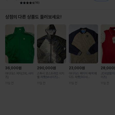
(
16
)
상점의 다른 상품도 둘러보세요!
36,000
원
290,000
원
23,000
원
28,000
아디다스 져지(2XL 사이
스투시 코스트라인 비치
아디다스 베이지 배색 패
JDX반팔 티
즈)
쉘 자켓(M사이즈)...
디드 자켓(90사...
이즈)
11일 전
11일 전
11일 전
11일 전