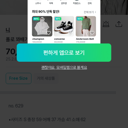
1
/
6
니
폴로 꽈배기 니트 가디건(S사이즈)
70,000원
25.2.8
1
괜찮아요, 모바일웹으로 볼게요
Free
Size
거의 새상품
no. 629
▪사이즈 S 총장 59 어깨 37 가슴 41 소매 62