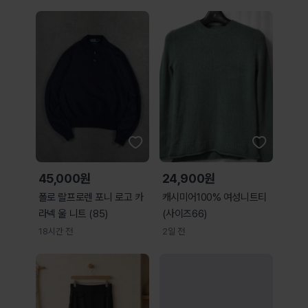
45,000원
24,900원
폴로 랄프로렌 포니 로고 카
캐시미어100% 여성니트티
라넥 울 니트 (85)
(사이즈66)
18시간 전
2일 전