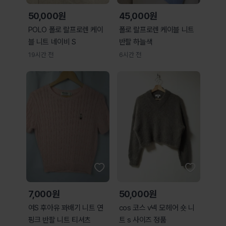
50,000원
45,000원
POLO 폴로 랄프로렌 케이
폴로 랄프로렌 케이블 니트
블 니트 네이비 S
반팔 하늘색
19시간 전
6시간 전
7,000원
50,000원
여S 후아유 꽈배기 니트 연
cos 코스 v넥 모헤어 숏 니
핑크 반팔 니트 티셔츠
트 s 사이즈 정품