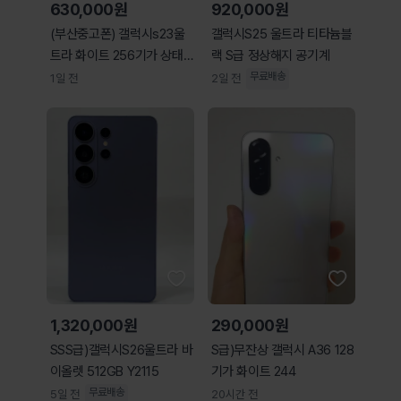
630,000원
920,000원
(부산중고폰) 갤럭시s23울
갤럭시S25 울트라 티타늄블
트라 화이트 256기가 상태
랙 S급 정상해지 공기계
최상 판매해요
무료배송
1일 전
2일 전
1,320,000원
290,000원
SSS급)갤럭시S26울트라 바
S급)무잔상 갤럭시 A36 128
이올렛 512GB Y2115
기가 화이트 244
무료배송
5일 전
20시간 전