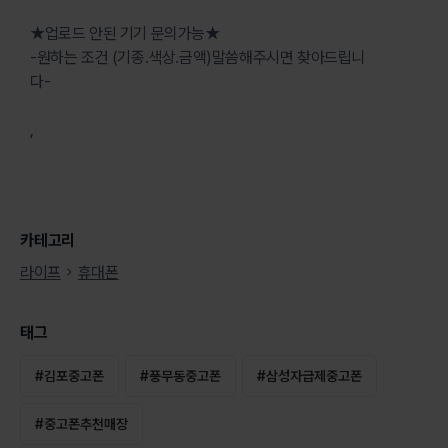
★업로드 안된 기기 문의가능★
-원하는 조건 (기종.색상.금액)말씀해주시면 찾아드립니
다-
,
카테고리
라이프
휴대폰
태그
#
김포중고폰
#
풍무동중고폰
#
삼성자급제중고폰
#
중고폰추천매장