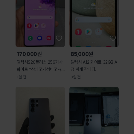
170,000원
85,000원
갤럭시S20플러스 256기가
갤럭시 A12 화이트 32GB A
화이트 *상태굿가성비굿~/#
급 싸게 팝니다.
8083
1일 전
3일 전