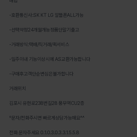
매입
-호환통신사:SK KT LG 알뜰폰ALL가능
-선택약정24개월개능정품단말기출고
-거래방식:택배/직거래/퀵서비스
-일주이내 기능이상시에 AS교환가능합니다
-구매후고객단순변심은불가합니다
거래위치
김포시 유현로238번길28 풍무역CU2층
º문자/전화주시면 빠르게상담가능해요^^
전화.문자주세요 0.1.0.3.0.3.3.1.5.5.8