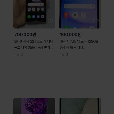
700,000원
160,000원
SK 갤럭시 S24울트라 티타
갤럭시 A15 옐로우 128GB
늄그레이 256G A급 판매합
A급 싸게 팝니다.
니다
3일 전
1일 전