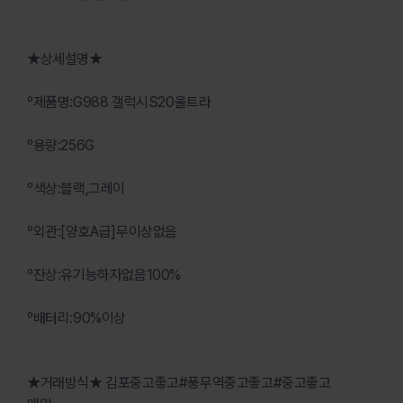
★상세설명★
º제품명:G988 갤럭시S20울트라
º용량:256G
º색상:블랙,그레이
º외관:[양호A급]무이상없음
º잔상:유기능하자없음100%
º배터리:90%이상
★거래방식★ 김포중고좋고#풍무역중고좋고#중고좋고