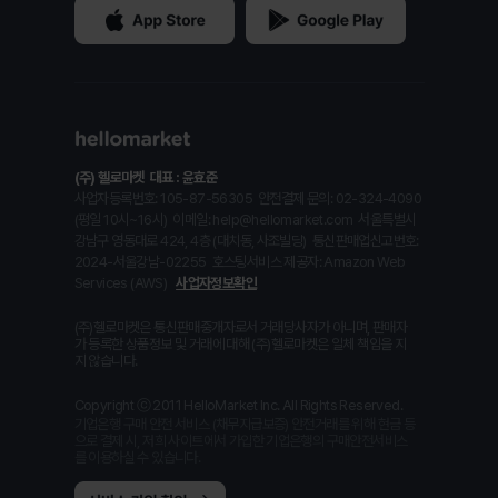
(주) 헬로마켓
대표 : 윤효준
사업자등록번호: 105-87-56305
안전결제 문의: 02-324-4090
(평일 10시~16시)
이메일: help@hellomarket.com
서울특별시
강남구 영동대로 424, 4층 (대치동, 사조빌딩)
통신판매업신고번호:
2024-서울강남-02255
호스팅서비스 제공자: Amazon Web
Services (AWS)
사업자정보확인
(주)헬로마켓은 통신판매중개자로서 거래당사자가 아니며, 판매자
가 등록한 상품정보 및 거래에 대해 (주)헬로마켓은 일체 책임을 지
지 않습니다.
Copyright ⓒ 2011 HelloMarket Inc. All Rights Reserved.
기업은행 구매 안전 서비스 (채무지급보증) 안전거래를 위해 현금 등
으로 결제 시, 저희 사이트에서 가입한 기업은행의 구매안전서비스
를 이용하실 수 있습니다.