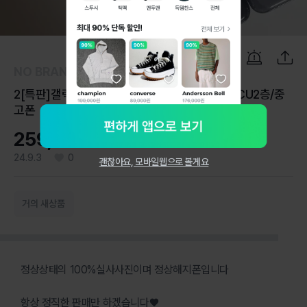
1
/
6
NO BRAND
2[특판]갤럭시S20울트라상태A급!김포/풍무역CU2층/중
고폰
259,000원
24.9.3
0
괜찮아요, 모바일웹으로 볼게요
거의 새상품
정상상태의 100%실사사진이며 정상해지폰입니다
항상 정직한 판매만 하겠습니다♥