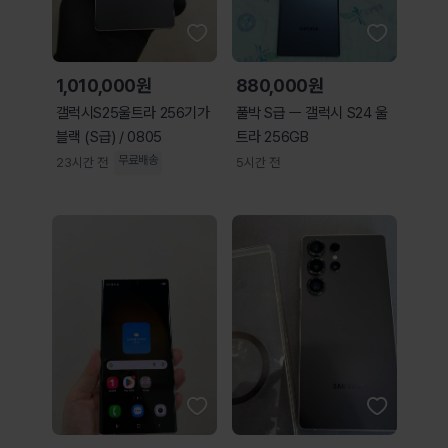
1,010,000원
880,000원
갤럭시S25울트라 256기가
풀박 S급 ㅡ 갤럭시 S24 울
블랙 (S급) / 0805
트라 256GB
무료배송
23시간 전
5시간 전