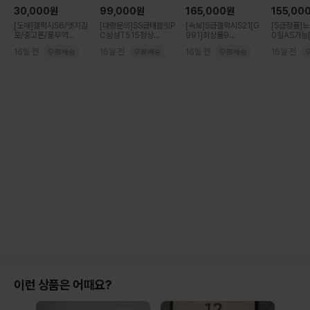
30,000
원
99,000
원
165,000
원
155,00
[도매]갤럭시S6/엣지김
[대량문의]SS급테블릿P
[속보]S급갤럭시S21[G
[S급정품]
포/중고폰/풍무역...
C삼성T515정상...
991]최상품9...
0일AS가능[
16일 전
16일 전
16일 전
16일 전
이런 상품은 어때요?