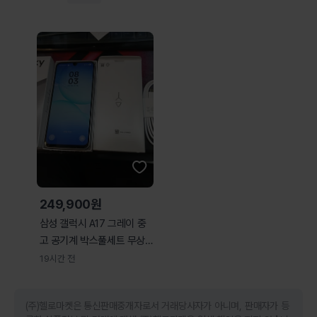
249,900원
삼성 갤럭시 A17 그레이 중
고 공기계 박스풀세트 무상A
S 28년2월
19시간 전
(주)헬로마켓은 통신판매중개자로서 거래당사자가 아니며, 판매자가 등