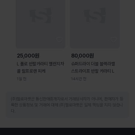
25,000원
80,000원
L 폴로 반팔카라티 멜란지차
슈퍼드라이 더블 블랙라벨
콜 랄프로렌 피케
스트라이프 반팔 카라티 L
1일 전
14시간 전
(주)헬로마켓은 통신판매중개자로서 거래당사자가 아니며, 판매자가 등
록한 상품정보 및 거래에 대해 (주)헬로마켓은 일체 책임을 지지 않습니
다.