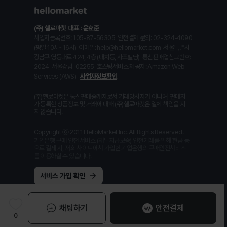
(주) 헬로마켓
대표 : 윤효준
사업자등록번호: 105-87-56305
안전결제 문의: 02-324-4090
(평일 10시~16시)
이메일: help@hellomarket.com
서울특별시
강남구 영동대로 424, 4층 (대치동, 사조빌딩)
통신판매업신고번호:
2024-서울강남-02255
호스팅서비스 제공자: Amazon Web
Services (AWS)
사업자정보확인
(주)헬로마켓은 통신판매중개자로서 거래당사자가 아니며, 판매자
가 등록한 상품정보 및 거래에 대해 (주)헬로마켓은 일체 책임을 지
지 않습니다.
Copyright ⓒ 2011 HelloMarket Inc. All Rights Reserved.
기업은행 구매 안전 서비스 (채무지급보증) 안전거래를 위해 현금 등
으로 결제 시, 저희 사이트에서 가입한 기업은행의 구매안전서비스
를 이용하실 수 있습니다.
채팅하기
안전결제
0