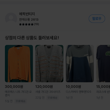
에픽빈티지
판매상품
2613
(
19
)
상점의 다른 상품도 둘러보세요!
300,000
원
120,000
원
10,000
원
15,000
에르메스 니트 가디건 오
샤넬 가디건 36사이즈
디스커버리 맨투맨105
라코스테 반
렌지
22일 전
1년 전
1년 전
5일 전