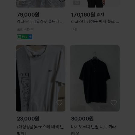
79,000
원
170,160
원
최저
라코스테 레귤러핏 울트라 드
라코스테 남성용 피케 폴로 반
라이 실리콘 로고 반팔 티셔츠
팔셔츠 4 LIGHT BLUE
홀리스패션
쿠팡
( 3 Color )
23,000원
30,000원
(매장정품)라코스테 배색 반
마시모두띠 반팔 니트 카라
팔티 L
티 XL