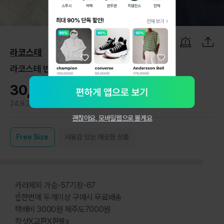
1
/
4
라코스테
라코스테 반팔카라티 L
30,000원
24.9.3
0
괜찮아요, 모바일웹으로 볼게요
Free
Size
사용감 있는 깨끗한 상품
카라제외 가슴-57기장-67
☝한번에 두개이상 구매시 무료배송
택배비 3000원 제주도7000원
착샷X교환X환불x