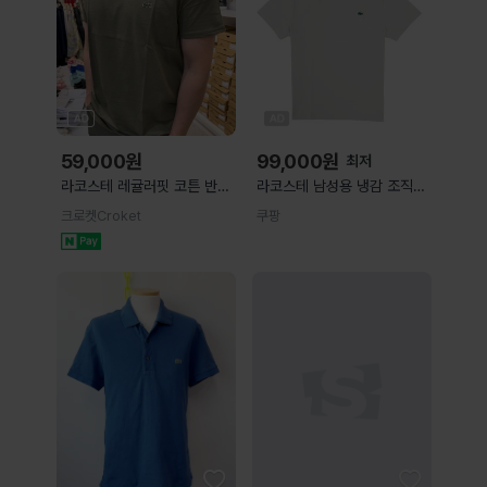
59,000
원
99,000
원
최저
라코스테 레귤러핏 코튼 반팔
라코스테 남성용 냉감 조직감
티셔츠
반팔 티셔츠 L(5) 회색
크로켓Croket
쿠팡