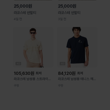
25,000원
25,000원
라코스테 반팔티
라코스테 반팔티
4일 전
3일 전
105,630
원
84,120
원
최저
최저
라코스테 남성용 스트라이프
라코스테 남성용 테니스 헤리
폴로 면 반팔 티셔츠
티지 그래픽 반팔 티셔츠
쿠팡
쿠팡
PH9760-55G 아이보리 XL
TH0147-56G XL 네이비