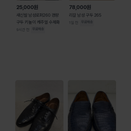
25,000원
78,000원
새신발 남성로퍼260 경량
리갈 남성 구두 265
구두 키높이 캐주얼 수제화
무료배송
1일 전
무료배송
9시간 전