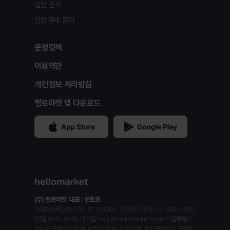
일반 문의
안전결제 문의
운영정책
이용약관
개인정보 처리방침
헬로마켓 앱 다운로드
(주) 헬로마켓
대표 : 윤효준
사업자등록번호: 105-87-56305
안전결제 문의: 02-324-4090
(평일 10시~16시)
이메일: help@hellomarket.com
서울특별시
강남구 영동대로 424, 4층 (대치동, 사조빌딩)
통신판매업신고번호: