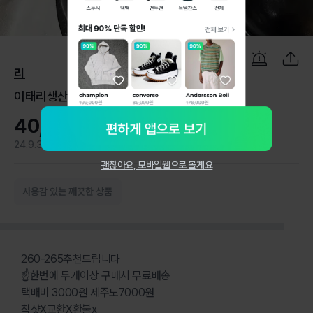
1
/
6
리
이태리생산 더비슈즈 260-265
40,000원
24.9.3
2
괜찮아요, 모바일웹으로 볼게요
사용감 있는 깨끗한 상품
260-265추천드립니다
☝한번에 두개이상 구매시 무료배송
택배비 3000원 제주도7000원
착샷X교환X환불x