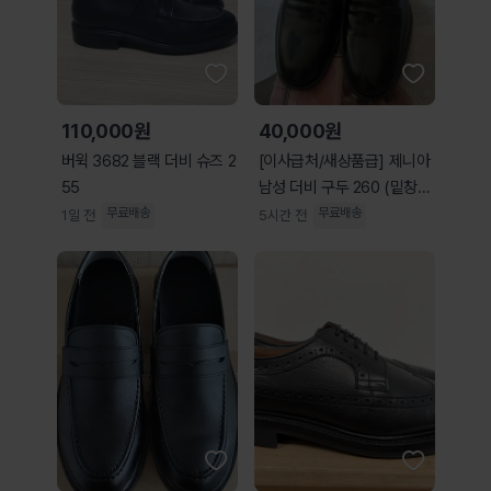
110,000원
40,000원
버윅 3682 블랙 더비 슈즈 2
[이사급처/새상품급] 제니아
55
남성 더비 구두 260 (밑창
스티커 그대로
무료배송
무료배송
1일 전
5시간 전