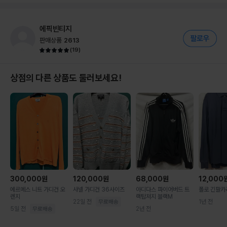
에픽빈티지
판매상품
2613
(
19
)
상점의 다른 상품도 둘러보세요!
300,000
원
120,000
원
68,000
원
12,000
에르메스 니트 가디건 오
샤넬 가디건 36사이즈
아디다스 파이어버드 트
폴로 긴팔카
렌지
랙탑져지 블랙M
22일 전
1년 전
5일 전
2년 전