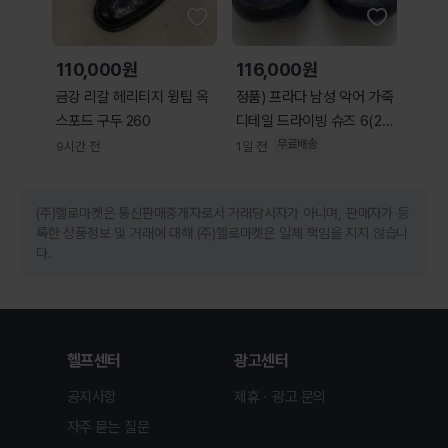
110,000원
116,000원
금강 리갈 헤리티지 윙팁 옥
정품) 프라다 남성 악어 가죽
스포드 구두 260
디테일 드라이빙 슈즈 6(25
0)
무료배송
9시간 전
1일 전
(주)헬로마켓은 통신판매중개자로서 거래당사자가 아니며, 판매자가 등
록한 상품정보 및 거래에 대해 (주)헬로마켓은 일체 책임을 지지 않습니
다.
헬프센터
광고센터
공지사항
제휴ㆍ광고 문의
자주 묻는 질문