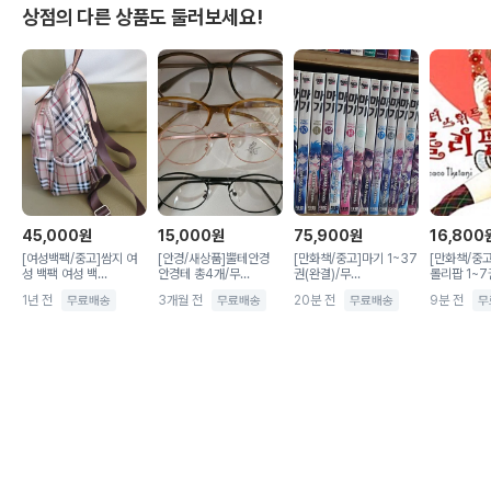
상점의 다른 상품도 둘러보세요!
45,000
원
15,000
원
75,900
원
16,800
[여성백팩/중고]쌈지 여
[안경/새상품]뿔테안경
[만화책/중고]마기 1~37
[만화책/중
성 백팩 여성 백...
안경테 총4개/무...
권(완결)/무...
롤리팝 1~7권
1년 전
3개월 전
20분 전
9분 전