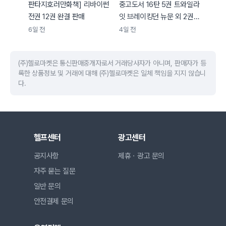
판타지호러만화책] 리바이썬
중고도서 16탄 5권 트와일라
전권 12권 완결 판매
잇 브레이킹던 뉴문 외 2권
중고책
6일 전
4일 전
(주)헬로마켓은 통신판매중개자로서 거래당사자가 아니며, 판매자가 등
록한 상품정보 및 거래에 대해 (주)헬로마켓은 일체 책임을 지지 않습니
다.
헬프센터
광고센터
공지사항
제휴ㆍ광고 문의
자주 묻는 질문
일반 문의
안전결제 문의