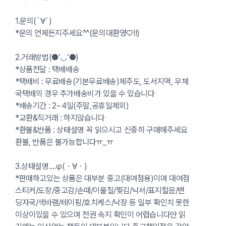
1.문의(´∀`)
*문의 언제든지주세요^^(문의대환영♡!!)
2.거래방법(●’◡’●)
*상품전달 : 택배배송
*택배비 : 무료배송(기본무료배송)제주도, 도서지역, 우체
국택배의 경우 추가배송비가 있을 수 있습니다
*배송기간 : 2~4일(주말,공휴일제외)
*교환&직거래 : 하지않습니다
*환불&반품 : 상태설명 꼭 읽으시고 신중히 구매해주세요
환불, 반품은 불가능합니다ㅠ_ㅠ
3.상태설명....φ(・∀・)
*판매하고있는 상품은 대부분 중고(대여점용)이며 대여점
스티커/도장/중고감/손때/이물질/찢김/낙서/표지헐음/밴
딩자국/색바램/테이핑/호치케스/낙장 등 일부 확인치 못한
이상이있을 수 있으며 전권 속지 확인이 어렵습니다만 읽