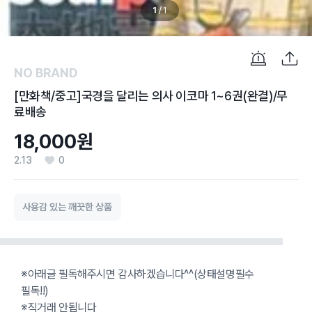
1
/
1
NO BRAND
[만화책/중고]국경을 달리는 의사 이코마 1~6권(완결)/무
료배송
18,000원
2.13
0
사용감 있는 깨끗한 상품
※아래글 필독해주시면 감사하겠습니다^^(상태설명필수
필독!!)
※직거래 안됩니다