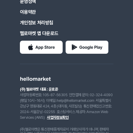
운영정책
이용약관
개인정보 처리방침
헬로마켓 앱 다운로드
(주) 헬로마켓
대표 : 윤효준
사업자등록번호: 105-87-56305
안전결제 문의: 02-324-4090
(평일 10시~16시)
이메일: help@hellomarket.com
서울특별시
강남구 영동대로 424, 4층 (대치동, 사조빌딩)
통신판매업신고번호:
2024-서울강남-02255
호스팅서비스 제공자: Amazon Web
Services (AWS)
사업자정보확인
(주)헬로마켓은 통신판매중개자로서 거래당사자가 아니며, 판매자