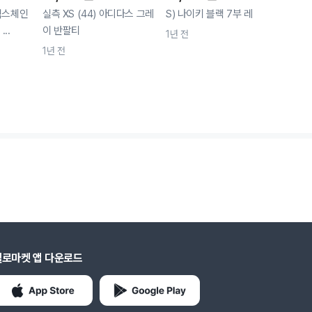
 익스체인
실측 XS (44) 아디다스 그레
S) 나이키 블랙 7부 레깅스
S) 
..
이 반팔티
팔티
1년 전
1년 전
1년 
헬로마켓 앱 다운로드