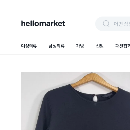
어떤 상
여성의류
남성의류
가방
신발
패션잡