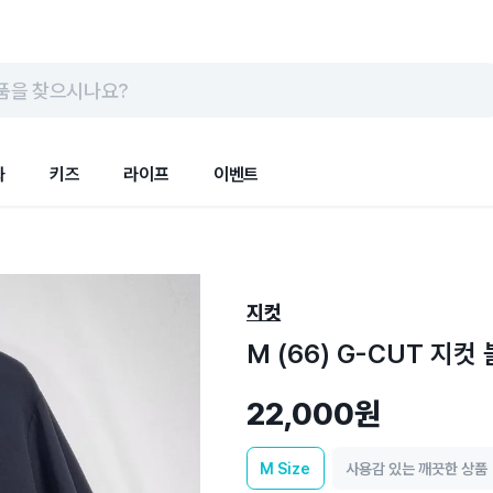
품을 찾으시나요?
화
키즈
라이프
이벤트
지컷
M (66) G-CUT 지
22,000원
M
Size
사용감 있는 깨끗한 상품