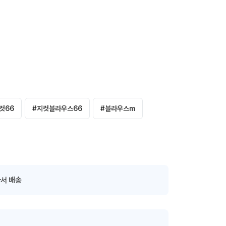
컷66
#
지컷블라우스66
#
블라우스m
서 배송