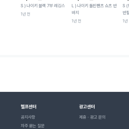
S ) 나이키 블랙 7부 레깅스
L ) 나이키 돌핀팬츠 쇼츠 반
S 
바지
반
1년 전
1년 전
1년
헬프센터
광고센터
공지사항
제휴ㆍ광고 문의
자주 묻는 질문