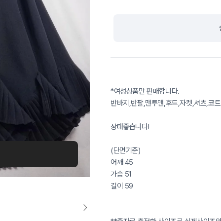
*여성상품만 판매합니다.
반바지,반팔,맨투맨,후드,자켓,셔츠,코트
상태좋습니다!
(단면기준)
어깨 45
가슴 51
길이 59