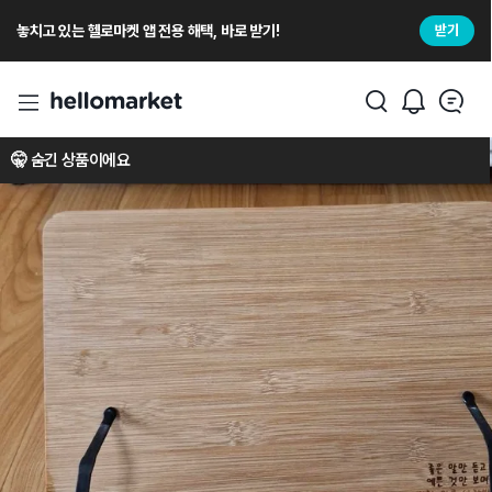
놓치고 있는 헬로마켓 앱 전용 해택, 바로 받기!
받기
🤫 숨긴 상품이에요