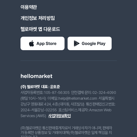
이용약관
개인정보 처리방침
헬로마켓 앱 다운로드
(주) 헬로마켓
대표 : 윤효준
사업자등록번호: 105-87-56305
안전결제 문의: 02-324-4090
(평일 10시~16시)
이메일: help@hellomarket.com
서울특별시
강남구 영동대로 424, 4층 (대치동, 사조빌딩)
통신판매업신고번호:
2024-서울강남-02255
호스팅서비스 제공자: Amazon Web
Services (AWS)
사업자정보확인
(주)헬로마켓은 통신판매중개자로서 거래당사자가 아니며, 판매자
가 등록한 상품정보 및 거래에 대해 (주)헬로마켓은 일체 책임을 지