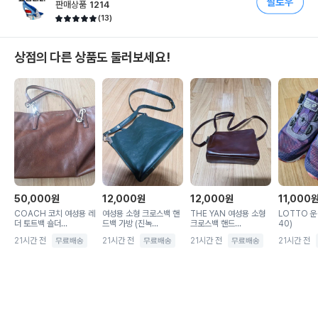
판매상품
1214
(
13
)
상점의 다른 상품도 둘러보세요!
50,000
원
12,000
원
12,000
원
11,000
COACH 코치 여성용 레
여성용 소형 크로스백 핸
THE YAN 여성용 소형
LOTTO 운
더 토트백 숄더...
드백 가방 (진녹...
크로스백 핸드...
40)
21시간 전
21시간 전
21시간 전
21시간 전