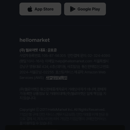
(주) 헬로마켓
대표 : 윤효준
사업자등록번호: 105-87-56305
안전결제 문의: 02-324-4090
(평일 10시~16시)
이메일: help@hellomarket.com
서울특별시
강남구 영동대로 424, 4층 (대치동, 사조빌딩)
통신판매업신고번호:
2024-서울강남-02255
호스팅서비스 제공자: Amazon Web
Services (AWS)
사업자정보확인
(주)헬로마켓은 통신판매중개자로서 거래당사자가 아니며, 판매자
가 등록한 상품정보 및 거래에 대해 (주)헬로마켓은 일체 책임을 지
지 않습니다.
Copyright ⓒ 2011 HelloMarket Inc. All Rights Reserved.
기업은행 구매 안전 서비스 (채무지급보증) 안전거래를 위해 현금 등
으로 결제 시, 저희 사이트에서 가입한 기업은행의 구매안전서비스
를 이용하실 수 있습니다.