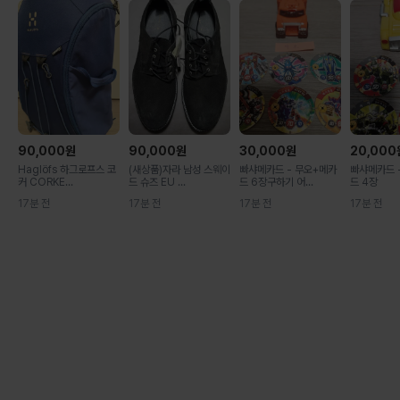
90,000
원
90,000
원
30,000
원
20,000
Haglöfs 하그로프스 코
(새상품)자라 남성 스웨이
빠샤메카드 - 무오+메카
빠샤메카드 
커 CORKE...
드 슈즈 EU ...
드 6장구하기 어...
드 4장
17분 전
17분 전
17분 전
17분 전