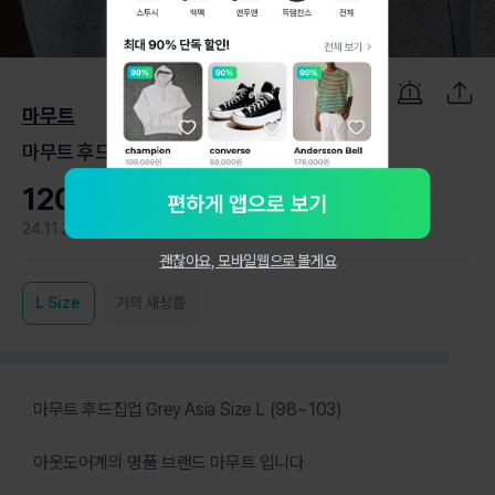
1
/
11
마무트
마무트 후드집업 Grey Asia Size L (98~103)
120,000원
24.11.27
1
괜찮아요, 모바일웹으로 볼게요
L
Size
거의 새상품
마무트 후드집업 Grey Asia Size L (98~103)
아웃도어계의 명품 브랜드 마무트 입니다