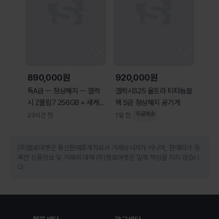
890,000원
920,000원
특A급 ㅡ 정상해지 ㅡ 갤럭
갤럭시S25 울트라 티타늄블
시 Z플립7 256GB + 새케이
랙 S급 정상해지 공기계
스
무료배송
23시간 전
1일 전
(주)헬로마켓은 통신판매중개자로서 거래당사자가 아니며, 판매자가 등
록한 상품정보 및 거래에 대해 (주)헬로마켓은 일체 책임을 지지 않습니
다.