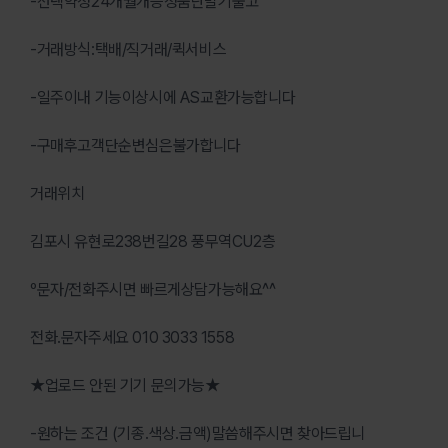
-선택약정24개월개능정품단말기출고
-거래방식:택배/직거래/퀵서비스
-일주이내 기능이상시에 AS교환가능합니다
-구매후고객단순변심은불가합니다
거래위치
김포시 유현로238번길28 풍무역CU2층
º문자/전화주시면 빠르게상담가능해요^^
전화.문자주세요 010 3033 1558
★업로드 안된 기기 문의가능★
-원하는 조건 (기종.색상.금액)말씀해주시면 찾아드립니