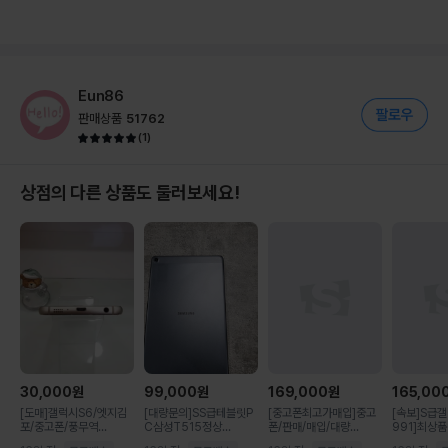
Eun86
판매상품
51762
(
1
)
상점의 다른 상품도 둘러보세요!
30,000
원
99,000
원
169,000
원
165,00
[도매]갤럭시S6/엣지김
[대량문의]SS급테블릿P
[중고폰최고가매입]중고
[속보]S급갤
포/중고폰/풍무역...
C삼성T515정상...
폰/판매/매입/대량...
991]최상품9