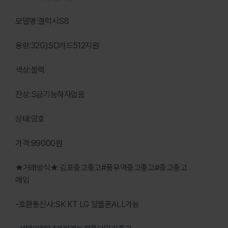
모델명:갤럭시S8
용량:32G)SD카드512지원
색상:블랙
잔상:S급기능하자없음
상태:양호
가격:99000원
★거래방식★ 김포중고좋고#풍무역중고좋고#중고좋고
매입
-호환통신사:SK KT LG 알뜰폰ALL가능