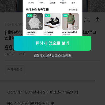
1
/
6
NO BRAND
[대량문의]SS급테블릿PC삼성T515정상해지[김포/중고
폰][풍무역]
99,000원
24.9.3
0
괜찮아요, 모바일웹으로 볼게요
거의 새상품
정상상태의 100%실사사진이며 정상해지폰입니다
항상 정직한 판매만 하겠습니다♥