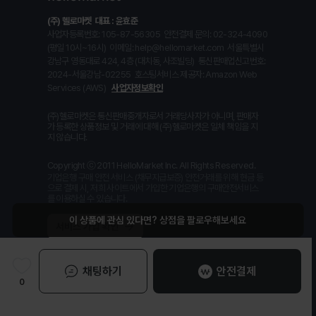
(주) 헬로마켓
대표 : 윤효준
사업자등록번호: 105-87-56305
안전결제 문의: 02-324-4090
(평일 10시~16시)
이메일: help@hellomarket.com
서울특별시
강남구 영동대로 424, 4층 (대치동, 사조빌딩)
통신판매업신고번호:
2024-서울강남-02255
호스팅서비스 제공자: Amazon Web
Services (AWS)
사업자정보확인
(주)헬로마켓은 통신판매중개자로서 거래당사자가 아니며, 판매자
가 등록한 상품정보 및 거래에 대해 (주)헬로마켓은 일체 책임을 지
지 않습니다.
Copyright ⓒ 2011 HelloMarket Inc. All Rights Reserved.
기업은행 구매 안전 서비스 (채무지급보증) 안전거래를 위해 현금 등
으로 결제 시, 저희 사이트에서 가입한 기업은행의 구매안전서비스
를 이용하실 수 있습니다.
채팅하기
안전결제
0