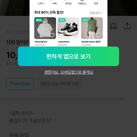
1
/
5
NO BRAND
100 밀리터리 올드스쿨 카키 야상 자켓
10,000원
24.11.9
1
괜찮아요, 모바일웹으로 볼게요
Free
Size
사용감 있는 깨끗한 상품
-실측 사이즈-
총길이 71 가슴단면 57
상태: 9/10