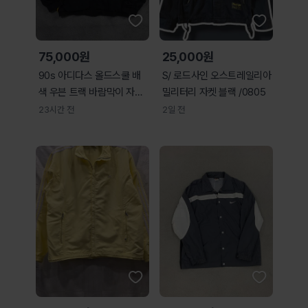
75,000원
25,000원
90s 아디다스 올드스쿨 배
S/ 로드사인 오스트레일리아
색 우븐 트랙 바람막이 자켓
밀리터리 자켓 블랙 /0805
(XL)
23시간 전
2일 전