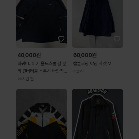
40,000원
60,000원
희귀!! 나이키 올드스쿨 팔 분
캡클로딩 야상 자켓 M
리 컨버터블 스우시 바람막
4일 전
이 자켓
20시간 전