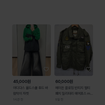
45,000원
60,000원
아디다스 올드스쿨 후드 바
메이든 클로징 빈티지 멀티
람막이 자켓
패치 밀리터리 에어포스 m6
5 야상 자켓 L
1시간 전
5일 전