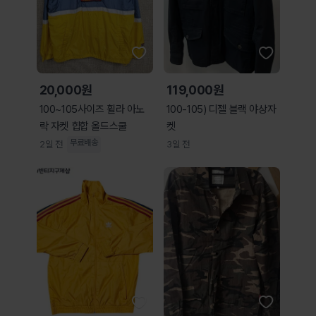
20,000원
119,000원
100~105사이즈 휠라 아노
100-105) 디젤 블랙 야상자
락 자켓 힙합 올드스쿨
켓
무료배송
2일 전
3일 전