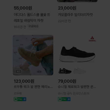
55,000원
23,000원
아디다스 올드스쿨 불꽃 트
카모플라주 밀리터리자켓
레포일 바람막이 자켓
22시간 전
무료배송
16시간 전
123,000
원
79,000
원
르무통 워크 발 편한 메리노울
슈니엘 제로워크 발편한 운동
메쉬 운동화
화 1등급 미끄럼방지 키높이
르무통
슈니엘 공식 온라인스토어
런닝화