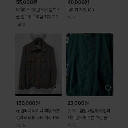
55,000원
40,000원
아디다스 00년 Y2K 올드스
나이키 자켓 100
쿨 옐로우 트랙탑 져지 110
1일 전
1일 전
150,000원
23,000원
cp컴퍼니 라이너 패딩 자켓
(L-XL) 집업 바람막이 점퍼
점퍼 xl 내피 바버 야상 105
자켓 반소매 우븐 그린 올드
스쿨-H3650
3일 전
1일 전