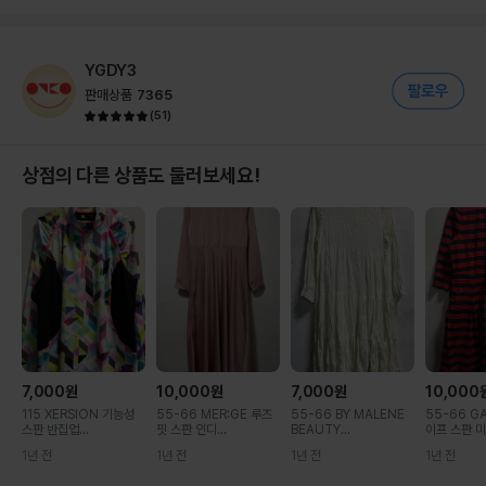
YGDY3
판매상품
7365
(
51
)
상점의 다른 상품도 둘러보세요!
7,000
원
10,000
원
7,000
원
10,000
115 XERSION 기능성
55-66 MER:GE 루즈
55-66 BY MALENE
55-66 G
스판 반집업...
핏 스판 인디...
BEAUTY...
이프 스판 미.
1년 전
1년 전
1년 전
1년 전