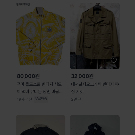
80,000원
32,000원
푸마 올드스쿨 빈티지 사모
내셔날지오그래픽 빈티지 야
아 럭비 유니온 양면 바람막
상 자켓
이 자켓
무료배송
19시간 전
2일 전