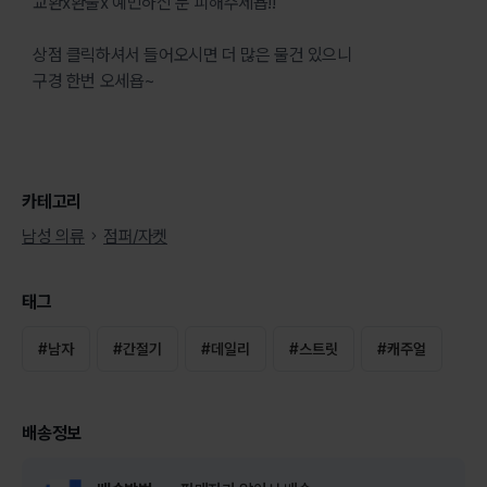
교환x환불x 예민하신 분 피해주세욥!!
상점 클릭하셔서 들어오시면 더 많은 물건 있으니
구경 한번 오세욥~
카테고리
남성 의류
점퍼/자켓
태그
#
남자
#
간절기
#
데일리
#
스트릿
#
캐주얼
배송정보