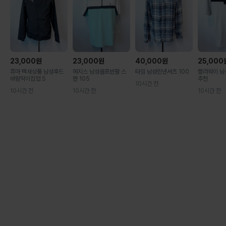
23,000
원
23,000
원
40,000
원
25,000
퓨마 택새상품 남성후드
헤지스 남성골프반팔 스
타임 남성린넨셔츠 100
캘러웨이 남
바람막이집업 S
판 105
추천
10시간 전
10시간 전
10시간 전
10시간 전