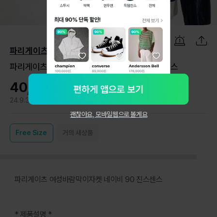
1
/
5
파리게이츠
파리게이츠 여성바람막이자켓 네이비 90 진스센스
40,000원
24.9.3
0
괜찮아요, 모바일웹으로 볼게요
Free
Size
거의 새상품
파리게이츠 여성바람막이자켓 네이비 90 진스센스
* 제품설명 *