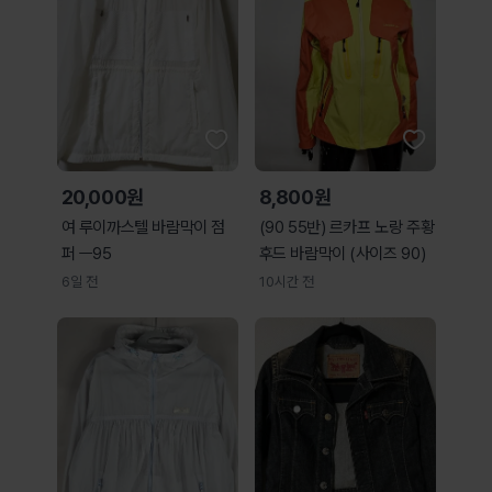
20,000원
8,800원
여 루이까스텔 바람막이 점
(90 55반) 르카프 노랑 주황
퍼 ㅡ95
후드 바람막이 (사이즈 90)
6일 전
10시간 전