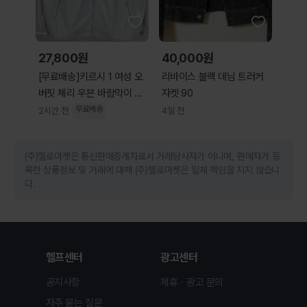
27,800원
40,000원
[무료배송]키르시 1 여성 오
리바이스 블랙 데님 트러커
버핏 체리 우븐 바람막이 윈
자켓 90
드브레이크 자켓
무료배송
2시간 전
4일 전
(주)헬로마켓은 통신판매중개자로서 거래당사자가 아니며, 판매자가 등
록한 상품정보 및 거래에 대해 (주)헬로마켓은 일체 책임을 지지 않습니
다.
헬프센터
광고센터
공지사항
제휴ㆍ광고 문의
자주 묻는 질문