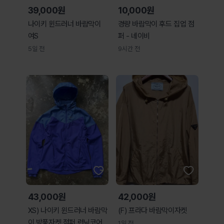
39,000원
10,000원
나이키 윈드러너 바람막이
경량 바람막이 후드 집업 점
여S
퍼 - 네이비
5일 전
9시간 전
43,000원
42,000원
XS) 나이키 윈드러너 바람막
(F) 프라다 바람막이자켓
이 방풍자켓 점퍼 런닝코어
1일 전