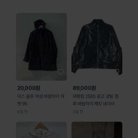
20,000원
89,000원
닥스 골프 여성 바람막이 자
마뗑킴 25SS 로고 코팅 점
켓 95
퍼 바람막이 재킷 네이비
6일 전
2일 전