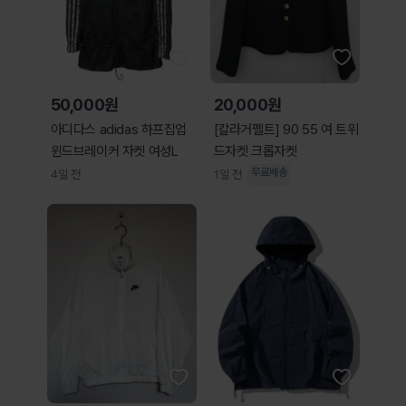
50,000원
20,000원
아디다스 adidas 하프집업
[칼라거펠트] 90 55 여 트위
윈드브레이커 자켓 여성L
드자켓 크롭자켓
무료배송
4일 전
1일 전