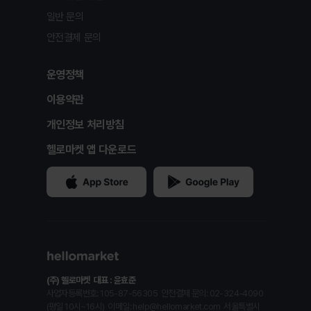
일반 문의
안전결제 문의
운영정책
이용약관
개인정보 처리방침
헬로마켓 앱 다운로드
(주) 헬로마켓
대표 : 윤효준
사업자등록번호: 105-87-56305
안전결제 문의: 02-324-4090
(평일 10시~16시)
이메일: help@hellomarket.com
서울특별시