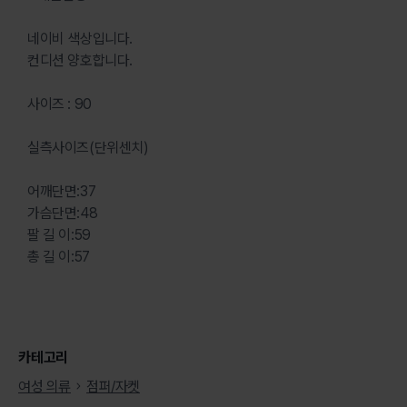
네이비 색상입니다.
컨디션 양호합니다.
사이즈 : 90
실측사이즈(단위센치)
어깨단면:37
가슴단면:48
팔 길 이:59
총 길 이:57
카테고리
여성 의류
점퍼/자켓