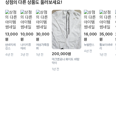
상점의 다른 상품도 둘러보세요!
13,000
10,000
30,000
16,000
35,000
원
원
원
원
원
반바지레
나이키퓨
여성가죽점
뉴발란스
톰보이바바
깅스
마외
퍼
리
4년 전
200,000
원
4년 전
3년 전
1년 전
1년 전
마크엔로나 화이트 바람
막이
1년 전