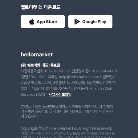
헬로마켓 앱 다운로드
(주) 헬로마켓
대표 : 윤효준
사업자등록번호: 105-87-56305
안전결제 문의: 02-324-4090
(평일 10시~16시)
이메일: help@hellomarket.com
서울특별시
강남구 영동대로 424, 4층 (대치동, 사조빌딩)
통신판매업신고번호:
2024-서울강남-02255
호스팅서비스 제공자: Amazon Web
Services (AWS)
사업자정보확인
(주)헬로마켓은 통신판매중개자로서 거래당사자가 아니며, 판매자
가 등록한 상품정보 및 거래에 대해 (주)헬로마켓은 일체 책임을 지
지 않습니다.
Copyright ⓒ 2011 HelloMarket Inc. All Rights Reserved.
기업은행 구매 안전 서비스 (채무지급보증) 안전거래를 위해 현금 등