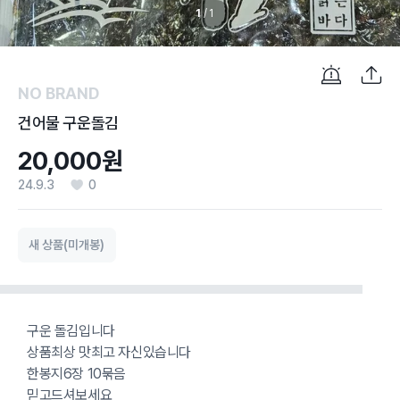
1
/
1
NO BRAND
건어물 구운돌김
20,000원
24.9.3
0
새 상품(미개봉)
구운 돌김입니다
상품최상 맛최고 자신있습니다
한봉지6장 10묶음
믿고드셔보세요