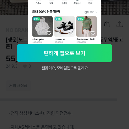
1
/
6
NO BRAND
[행운]노트7FE대/소량/정품판매판매중[김포][풍무역/중고
폰]
55,000원
24.9.3
0
괜찮아요, 모바일웹으로 볼게요
거의 새상품
-전직 삼성서비스센터직원 직접검수!
-자체AS서비스를 운영하고 있습니다!