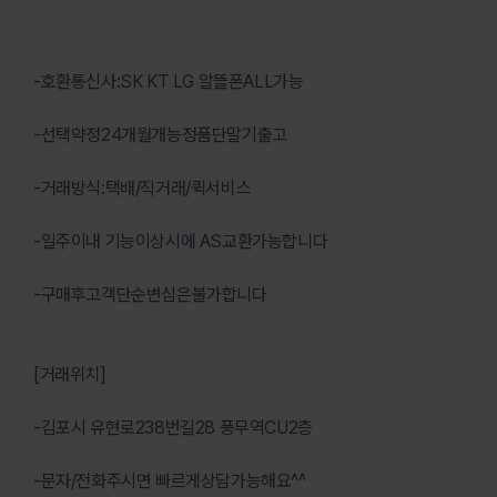
-호환통신사:SK KT LG 알뜰폰ALL가능
-선택약정24개월개능정품단말기출고
-거래방식:택배/직거래/퀵서비스
-일주이내 기능이상시에 AS교환가능합니다
-구매후고객단순변심은불가합니다
[거래위치]
-김포시 유현로238번길28 풍무역CU2층
-문자/전화주시면 빠르게상담가능해요^^