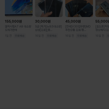
155,000
원
30,000
원
45,000
원
55,000
갤럭시탭A7 A8 대소량
S급 [특가]노트5대소량]
[전국]V30업무폰]MD
[효도폰]학
도매가판매
삼성[김포][풍...
추천상품 김포/풍...
정상해지/김포
1일 전
16일 전
16일 전
16일 전