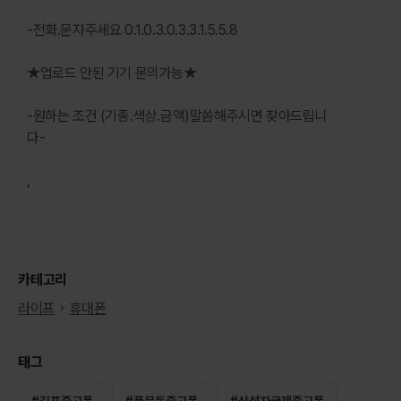
-전화.문자주세요 0.1.0.3.0.3.3.1.5.5.8
★업로드 안된 기기 문의가능★
-원하는 조건 (기종.색상.금액)말씀해주시면 찾아드립니
다-
,
카테고리
라이프
휴대폰
태그
#
김포중고폰
#
풍무동중고폰
#
삼성자급제중고폰