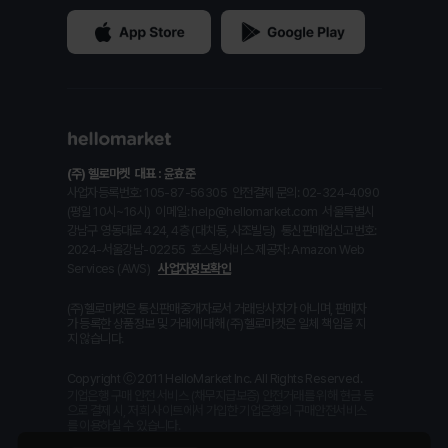
(주) 헬로마켓
대표 : 윤효준
사업자등록번호: 105-87-56305
안전결제 문의: 02-324-4090
(평일 10시~16시)
이메일: help@hellomarket.com
서울특별시
강남구 영동대로 424, 4층 (대치동, 사조빌딩)
통신판매업신고번호:
2024-서울강남-02255
호스팅서비스 제공자: Amazon Web
Services (AWS)
사업자정보확인
(주)헬로마켓은 통신판매중개자로서 거래당사자가 아니며, 판매자
가 등록한 상품정보 및 거래에 대해 (주)헬로마켓은 일체 책임을 지
지 않습니다.
Copyright ⓒ 2011 HelloMarket Inc. All Rights Reserved.
기업은행 구매 안전 서비스 (채무지급보증) 안전거래를 위해 현금 등
으로 결제 시, 저희 사이트에서 가입한 기업은행의 구매안전서비스
를 이용하실 수 있습니다.