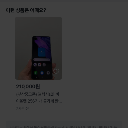
이런 상품은 어때요?
210,000원
(부산중고폰) 갤럭시s21 바
이올렛 256기가 공기계 판
매해요
7시간 전
(주)헬로마켓은 통신판매중개자로서 거래당사자가 아니며, 판매자가 등