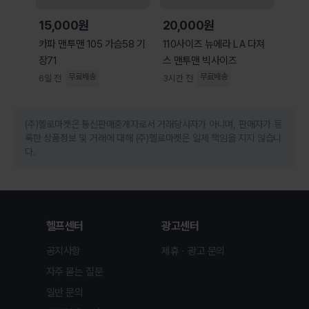
15,000원
20,000원
카파 맨투맨 105 가슴58 기
110사이즈 뉴에라 LA 다져
장71
스 맨투맨 빅사이즈
무료배송
무료배송
6일 전
3시간 전
(주)헬로마켓은 통신판매중개자로서 거래당사자가 아니며, 판매자가 등
록한 상품정보 및 거래에 대해 (주)헬로마켓은 일체 책임을 지지 않습니
다.
헬프센터
광고센터
공지사항
제휴ㆍ광고 문의
자주 묻는 질문
일반 문의