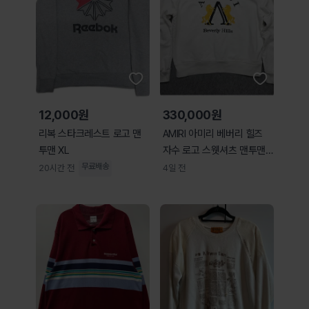
12,000원
330,000원
리복 스타크레스트 로고 맨
AMIRI 아미리 베버리 힐즈
투맨 XL
자수 로고 스웻셔츠 맨투맨
XL
무료배송
20시간 전
4일 전