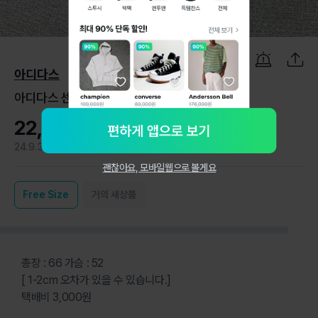
1
/
5
아디다스
아디다스 센터로고 삼선 맨투맨 M
22,000원
24.9.3
1
괜찮아요, 모바일웹으로 볼게요
Free
Size
거의 새상품
총장 : 66 가슴 : 52
[ 1-2cm 오차가 있을 수 있습니다.]
택배비 3,000원