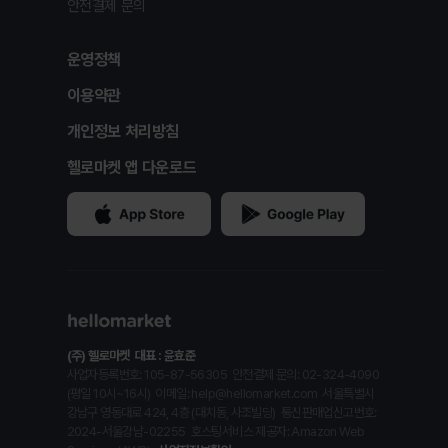
안전결제 문의
운영정책
이용약관
개인정보 처리방침
헬로마켓 앱 다운로드
(주) 헬로마켓
대표 : 윤효준
사업자등록번호: 105-87-56305
안전결제 문의: 02-324-4090
(평일 10시~16시)
이메일: help@hellomarket.com
서울특별시
강남구 영동대로 424, 4층 (대치동, 사조빌딩)
통신판매업신고번호:
2024-서울강남-02255
호스팅서비스 제공자: Amazon Web