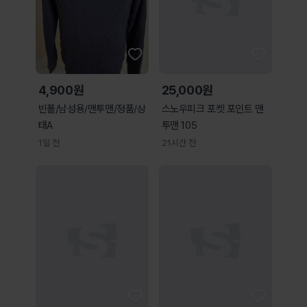
4,900원
25,000원
빈폴/남성용/맨투맨/정품/상
스노우피크 포켓 포인트 맨
태A
투맨 105
1일 전
21시간 전