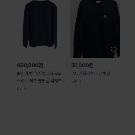
690,000원
50,000원
[M] 키톤 남성 클래식 로고
(M) 메종키츠네 맨투맨
스웨트 셔츠 맨투맨 티셔츠
3일 전
네이비
5일 전