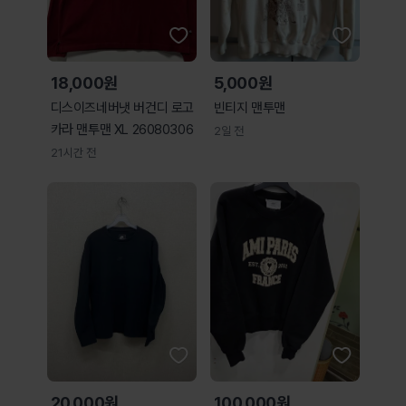
18,000원
5,000원
디스이즈네버냇 버건디 로고
빈티지 맨투맨
카라 맨투맨 XL 26080306
2일 전
21시간 전
20,000원
100,000원