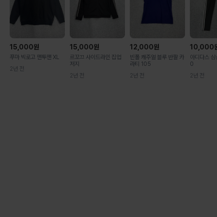
15,000
원
15,000
원
12,000
원
10,000
푸마 빅로고 맨투맨 XL
르꼬끄 사이드라인 집업
빈폴 캐주얼 블루 반팔 카
아디다스 삼
저지
라티 105
0
2년 전
2년 전
2년 전
2년 전