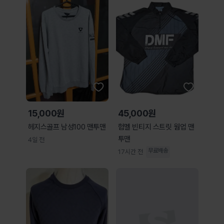
15,000원
45,000원
헤지스골프 남성100 맨투맨
험멜 빈티지 스트릿 웜업 맨
투맨
4일 전
무료배송
17시간 전