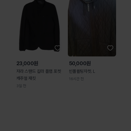
23,000원
50,000원
자라 스탠드 칼라 플랩 포켓
빈폴퀼팅자켓. L
캐주얼 재킷
16시간 전
3일 전