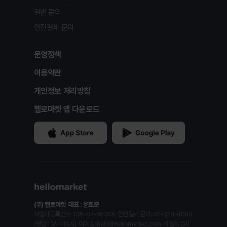
일반 문의
안전결제 문의
운영정책
이용약관
개인정보 처리방침
헬로마켓 앱 다운로드
(주) 헬로마켓
대표 : 윤효준
사업자등록번호: 105-87-56305
안전결제 문의: 02-324-4090
(평일 10시~16시)
이메일: help@hellomarket.com
서울특별시