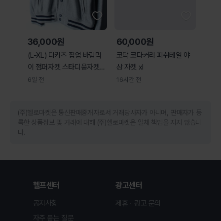
36,000원
60,000원
(L-XL) 디키즈 집업 바람막
코닥 코다커리 피쉬테일 야
이 점퍼자켓 스타디움자켓-
상 자켓 xl
H36206
6일 전
16시간 전
(주)헬로마켓은 통신판매중개자로서 거래당사자가 아니며, 판매자가 등
록한 상품정보 및 거래에 대해 (주)헬로마켓은 일체 책임을 지지 않습니
다.
헬프센터
광고센터
공지사항
제휴ㆍ광고 문의
자주 묻는 질문