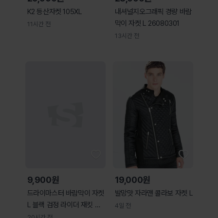
K2 등산자켓 105XL
내셔널지오그래픽 경량 바람
막이 자켓 L 26080301
11시간 전
13시간 전
9,900원
19,000원
드라이마스터 바람막이 자켓
발망맛 자라맨 콜라보 자켓 L
L 블랙 검정 라이더 재킷 빈
4일 전
티지
20시간 전