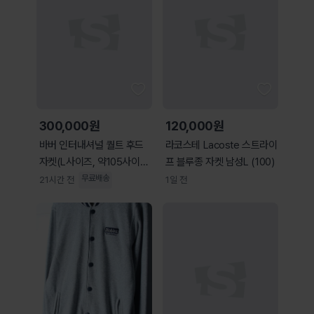
300,000원
120,000원
바버 인터내셔널 퀄트 후드
라코스테 Lacoste 스트라이
자켓(L사이즈, 약105사이
프 블루종 자켓 남성L (100)
즈)
무료배송
21시간 전
1일 전