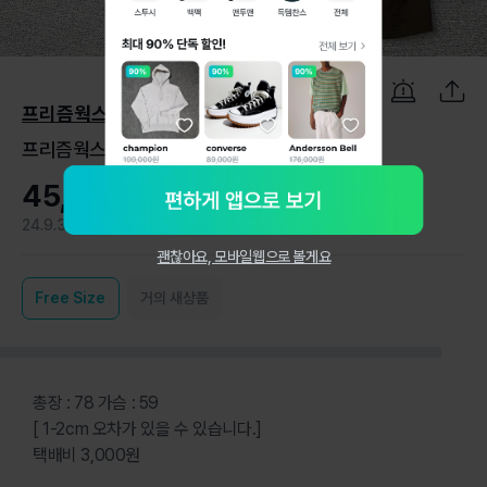
1
/
4
프리즘웍스
프리즘웍스 쿼드포켓 헌팅 자켓 L
45,000원
24.9.3
1
괜찮아요, 모바일웹으로 볼게요
Free
Size
거의 새상품
총장 : 78 가슴 : 59
[ 1-2cm 오차가 있을 수 있습니다.]
택배비 3,000원