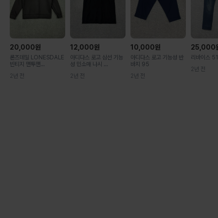
20,000
원
12,000
원
10,000
원
25,000
론즈데일 LONESDALE
아디다스 로고 삼선 기능
아디다스 로고 기능성 반
리바이스 51
빈티지 맨투맨...
성 민소매 나시 ...
바지 95
2년 전
2년 전
2년 전
2년 전