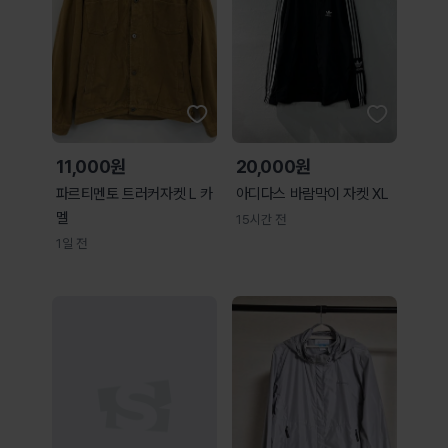
11,000원
20,000원
파르티멘토 트러커자켓 L 카
아디다스 바람막이 자켓 XL
멜
15시간 전
1일 전