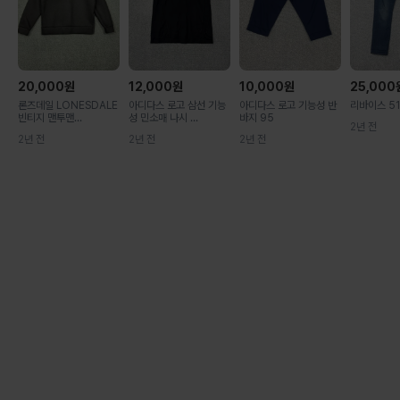
20,000
원
12,000
원
10,000
원
25,000
론즈데일 LONESDALE
아디다스 로고 삼선 기능
아디다스 로고 기능성 반
리바이스 51
빈티지 맨투맨...
성 민소매 나시 ...
바지 95
2년 전
2년 전
2년 전
2년 전