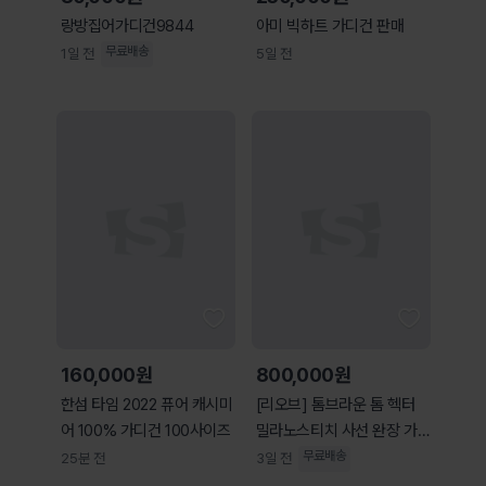
랑방집어가디건9844
아미 빅하트 가디건 판매
무료배송
1일 전
5일 전
160,000원
800,000원
한섬 타임 2022 퓨어 캐시미
[리오브] 톰브라운 톰 헥터
어 100% 가디건 100사이즈
밀라노스티치 사선 완장 가
디건
무료배송
25분 전
3일 전