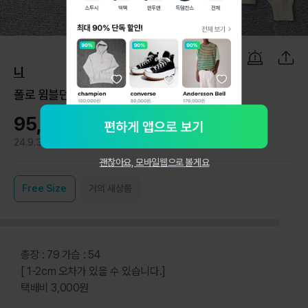
1
/
8
니
폴로 윔블던 자수 니트 가디건 M
95,000원
24.9.3
0
괜찮아요, 모바일웹으로 볼게요
Free
Size
거의 새상품
총장 : 79 가슴 : 54
[ 1-2cm 오차가 있을 수 있습니다.]
택배비 3,000원