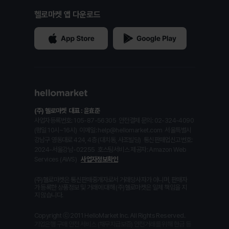
헬로마켓 앱 다운로드
(주) 헬로마켓
대표 : 윤효준
사업자등록번호: 105-87-56305
안전결제 문의: 02-324-4090
(평일 10시~16시)
이메일: help@hellomarket.com
서울특별시
강남구 영동대로 424, 4층 (대치동, 사조빌딩)
통신판매업신고번호:
2024-서울강남-02255
호스팅서비스 제공자: Amazon Web
Services (AWS)
사업자정보확인
(주)헬로마켓은 통신판매중개자로서 거래당사자가 아니며, 판매자
가 등록한 상품정보 및 거래에 대해 (주)헬로마켓은 일체 책임을 지
지 않습니다.
Copyright ⓒ 2011 HelloMarket Inc. All Rights Reserved.
기업은행 구매 안전 서비스 (채무지급보증) 안전거래를 위해 현금 등