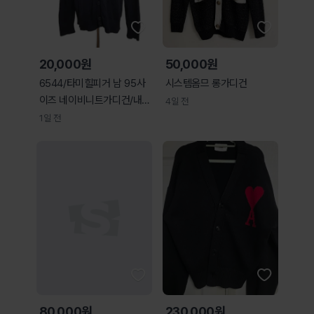
20,000원
50,000원
6544/타미힐피거 남 95사
시스템옴므 롱가디건
이즈 네이비니트가디건/내옷
4일 전
방
1일 전
80,000원
230,000원