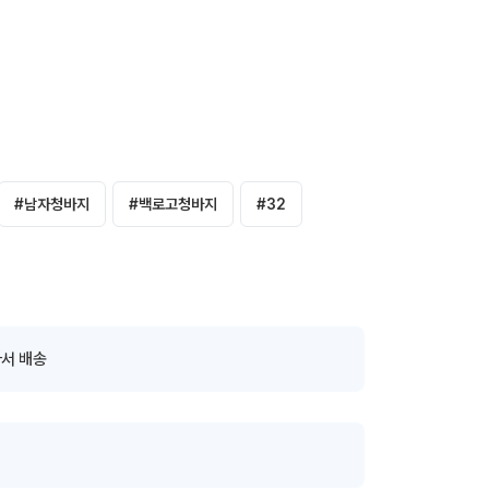
#
남자청바지
#
백로고청바지
#
32
서 배송