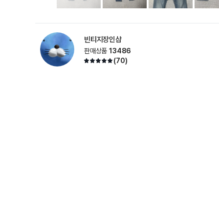
빈티지장인샵
판매상품
13486
(
70
)