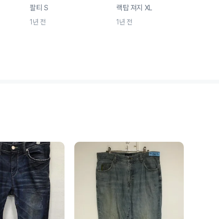
팔티 S
랙탑 져지 XL
튼 반
1년 전
1년 전
1년 