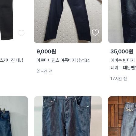
9,000원
35,000원
 스키니진 데님
아르마니진스 여름바지 남성34
에비수 빈티지 
레이트 데님팬츠
21시간 전
17시간 전