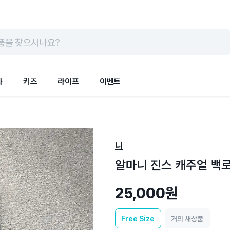
품을 찾으시나요?
화
키즈
라이프
이벤트
니
알마니 진스 캐주얼 백로
25,000원
Free
Size
거의 새상품