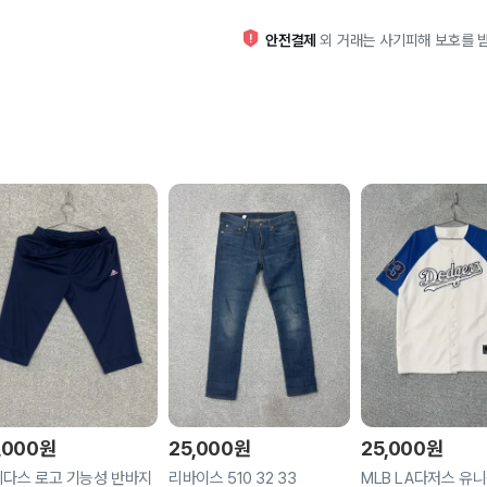
안전결제
외 거래는 사기피해 보호를 받
,000
원
25,000
원
25,000
원
다스 로고 기능성 반바지
리바이스 510 32 33
MLB LA다저스 유니