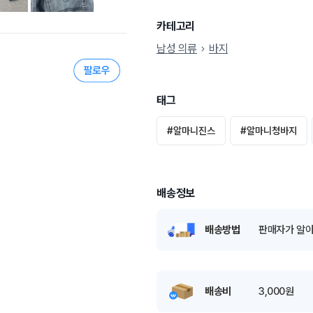
카테고리
남성 의류
바지
태그
#
알마니진스
#
알마니청바지
배송정보
배송방법
판매자가 알아
배송비
3,000원