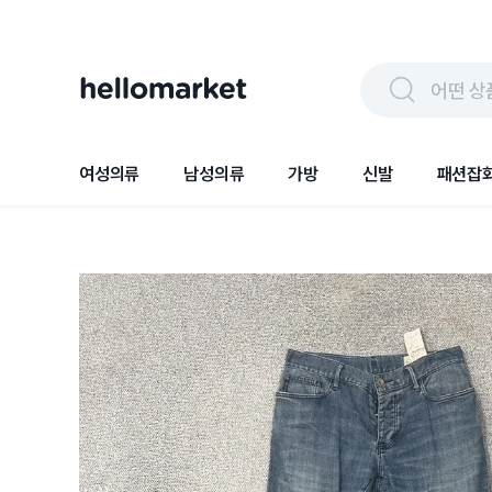
어떤 상
여성의류
남성의류
가방
신발
패션잡