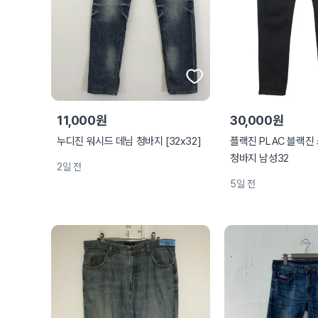
11,000원
30,000원
누디진 워시드 데님 청바지 [32x32]
플랙진 PLAC 블랙진
청바지 남성32
2일 전
5일 전