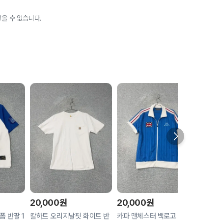
을 수 없습니다.
20,000
원
20,000
원
20,
폼 반팔 1
칼하트 오리지날핏 화이트 반
카파 맨체스터 백로고 반팔 트
에스