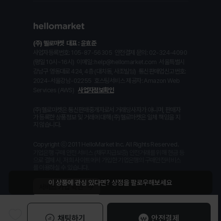
(주) 헬로마켓
대표 : 윤효준
사업자등록번호: 105-87-56305
안전결제 문의: 02-324-4090
(평일 10시~16시)
이메일: help@hellomarket.com
서울특별시
강남구 영동대로 424, 4층 (대치동, 사조빌딩)
통신판매업신고번호:
2024-서울강남-02255
호스팅서비스 제공자: Amazon Web
Services (AWS)
사업자정보확인
(주)헬로마켓은 통신판매중개자로서 거래당사자가 아니며, 판매자
가 등록한 상품정보 및 거래에 대해 (주)헬로마켓은 일체 책임을 지
지 않습니다.
Copyright ⓒ 2011 HelloMarket Inc. All Rights Reserved.
기업은행 구매 안전 서비스 (채무지급보증) 안전거래를 위해 현금 등
으로 결제 시, 저희 사이트에서 가입한 기업은행의 구매안전서비스
를 이용하실 수 있습니다.
채팅하기
안전결제