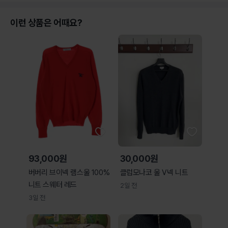
이런 상품은 어때요?
93,000원
30,000원
버버리 브이넥 램스울 100%
클럽모나코 울 V넥 니트
니트 스웨터 레드
2일 전
3일 전