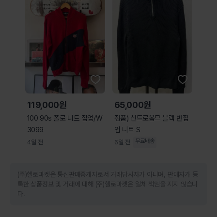
119,000원
65,000원
100 90s 폴로 니트 집업/W
정품) 산드로옴므 블랙 반집
3099
업 니트 S
무료배송
4일 전
6일 전
(주)헬로마켓은 통신판매중개자로서 거래당사자가 아니며, 판매자가 등
록한 상품정보 및 거래에 대해 (주)헬로마켓은 일체 책임을 지지 않습니
다.