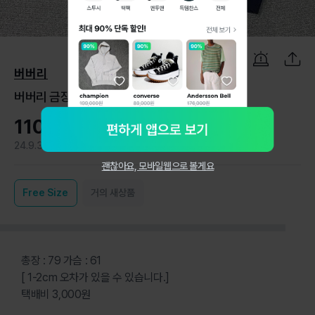
1
/
5
버버리
버버리 금장자수 브이넥 코튼 니트 S
110,000원
24.9.3
1
괜찮아요, 모바일웹으로 볼게요
Free
Size
거의 새상품
총장 : 79 가슴 : 61
[ 1-2cm 오차가 있을 수 있습니다.]
택배비 3,000원