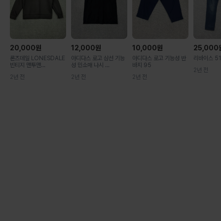
20,000
원
12,000
원
10,000
원
25,000
론즈데일 LONESDALE
아디다스 로고 삼선 기능
아디다스 로고 기능성 반
리바이스 51
빈티지 맨투맨...
성 민소매 나시 ...
바지 95
2년 전
2년 전
2년 전
2년 전