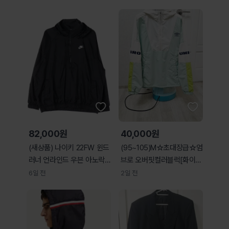
82,000원
40,000원
(새상품) 나이키 22FW 윈드
(95~105)M☆초대장급☆엄
러너 언라인드 우븐 아노락
브로 오버핏컬러블럭[화이트
풀오버 바람막이 탑
민트]아노락바람막이
6일 전
2일 전