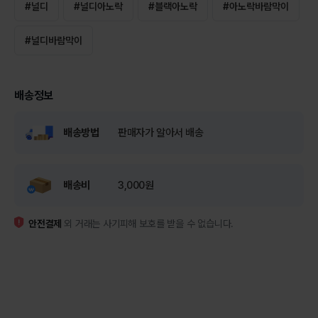
#
널디
#
널디아노락
#
블랙아노락
#
아노락바람막이
#
널디바람막이
배송정보
배송방법
판매자가 알아서 배송
배송비
3,000원
안전결제
외 거래는 사기피해 보호를 받을 수 없습니다.