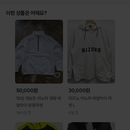
이런 상품은 어때요?
50,000원
30,000원
100) 데상트 아노락 경량 바
미즈노 아노락 바람막이 자
람막이 방풍자켓
켓 L
16시간 전
5일 전