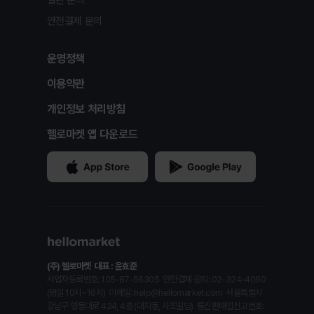
안전결제 문의
운영정책
이용약관
개인정보 처리방침
헬로마켓 앱 다운로드
(주) 헬로마켓
대표 : 윤효준
사업자등록번호: 105-87-56305
안전결제 문의: 02-324-4090
(평일 10시~16시)
이메일: help@hellomarket.com
서울특별시
강남구 영동대로 424, 4층 (대치동, 사조빌딩)
통신판매업신고번호: