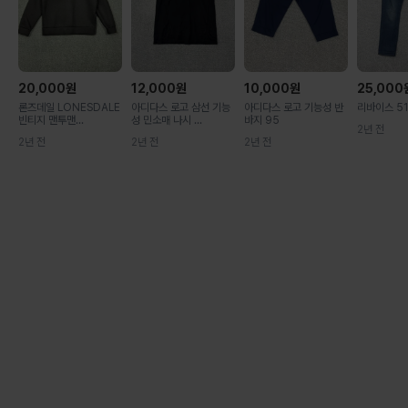
20,000
원
12,000
원
10,000
원
25,000
론즈데일 LONESDALE
아디다스 로고 삼선 기능
아디다스 로고 기능성 반
리바이스 51
빈티지 맨투맨...
성 민소매 나시 ...
바지 95
2년 전
2년 전
2년 전
2년 전