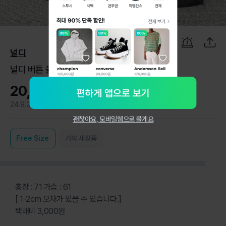
1
/
6
널디
널디 버튼 블랙 아노락 바람막이 M
20,000원
24.9.3
1
괜찮아요, 모바일웹으로 볼게요
Free
Size
거의 새상품
총장 : 71 가슴 : 61
[ 1-2cm 오차가 있을 수 있습니다.]
택배비 3,000원