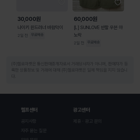
30,000원
60,000원
나이키 윈드러너 바람막이
[L] SUNLOVE 반팔 우븐 아
노락
무료배송
2일 전
무료배송
2일 전
(주)헬로마켓은 통신판매중개자로서 거래당사자가 아니며, 판매자가 등
록한 상품정보 및 거래에 대해 (주)헬로마켓은 일체 책임을 지지 않습니
다.
헬프센터
광고센터
공지사항
제휴ㆍ광고 문의
자주 묻는 질문
일반 문의