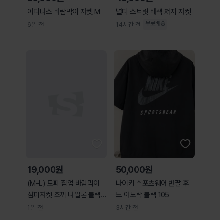
아디다스 바람막이 자켓 M
널디 스트릿 배색 져지 자켓
무료배송
6일 전
14시간 전
19,000원
50,000원
(M-L) 토피 집업 바람막이
나이키 스포츠웨어 반팔 후
점퍼자켓 조끼 나일론 블랙-
드 아노락 블랙 105
H36508
1일 전
3시간 전