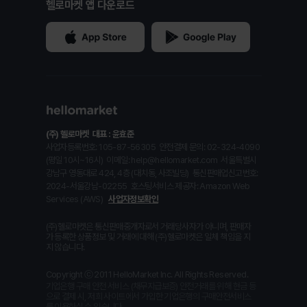
헬로마켓 앱 다운로드
(주) 헬로마켓
대표 : 윤효준
사업자등록번호: 105-87-56305
안전결제 문의: 02-324-4090
(평일 10시~16시)
이메일: help@hellomarket.com
서울특별시
강남구 영동대로 424, 4층 (대치동, 사조빌딩)
통신판매업신고번호:
2024-서울강남-02255
호스팅서비스 제공자: Amazon Web
Services (AWS)
사업자정보확인
(주)헬로마켓은 통신판매중개자로서 거래당사자가 아니며, 판매자
가 등록한 상품정보 및 거래에 대해 (주)헬로마켓은 일체 책임을 지
지 않습니다.
Copyright ⓒ 2011 HelloMarket Inc. All Rights Reserved.
기업은행 구매 안전 서비스 (채무지급보증) 안전거래를 위해 현금 등
으로 결제 시, 저희 사이트에서 가입한 기업은행의 구매안전서비스
를 이용하실 수 있습니다.