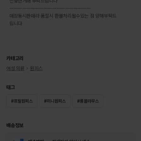
신중한거래 부탁드립니다
ㅡㅡㅡㅡㅡㅡㅡㅡㅡㅡㅡㅡㅡㅡㅡㅡㅡㅡㅡ
매장동시판매라 품절시 환불처리될수있는 점 양해부탁드
립니다
카테고리
여성 의류
원피스
태그
#
프릴원피스
#
미니원피스
#
롱블라우스
배송정보