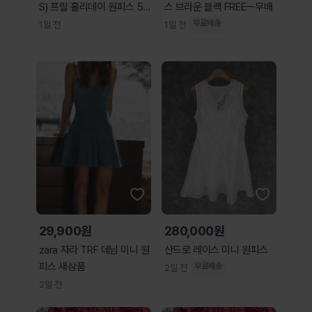
S) 프릴 홀리데이 원피스 55
스 브라운 블랙 FREEㅡ무배
새상품
무료배송
1일 전
1일 전
29,900원
280,000원
zara 자라 TRF 데님 미니 원
산드로 레이스 미니 원피스
피스 새상품
무료배송
2일 전
2일 전