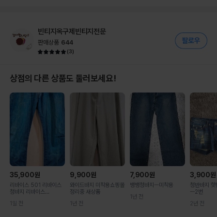
빈티지옥구제빈티지전문
판매상품
644
(
3
)
상점의 다른 상품도 둘러보세요!
35,900
원
9,900
원
7,900
원
3,900
원
리바이스 501 리바이스
와이드바지 미착용쇼핑몰
뱅뱅청바지ㅡ미착용
청반바지 핫
청바지 리바이스...
정리중 새상품
ㅡ2번
1년 전
1일 전
1년 전
2년 전