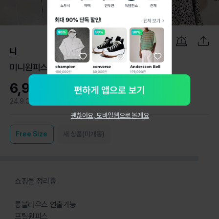
1
/
7
니
미니원피스 프릴원피스ㅡ새상품
6,900원
24.9.3
0
괜찮아요, 모바일웹으로 볼게요
Free
Size
새 상품(미개봉)
쇼핑몰 정리중
롱블라우스 연출가능
프릴원피스