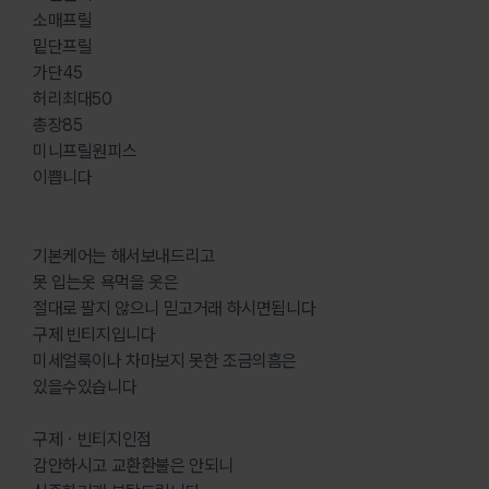
소매프릴
밑단프릴
가단45
허리최대50
총장85
미니프릴원피스
이쁩니다
기본케어는 해서보내드리고
못 입는옷 욕먹을 옷은
절대로 팔지 않으니 믿고거래 하시면됩니다
구제 빈티지입니다
미세얼룩이나 차마보지 못한 조금의흠은
있을수있습니다
구제ㆍ빈티지인점
감안하시고 교환환불은 안되니