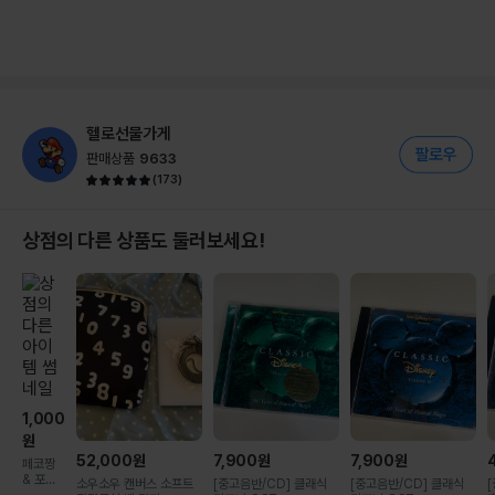
헬로선물가게
판매상품
9633
(
173
)
상점의 다른 상품도 둘러보세요!
1,000
원
52,000
원
7,900
원
7,900
원
페코짱
& 포코
소우소우 캔버스 소프트
[중고음반/CD] 클래식
[중고음반/CD] 클래식
군 클립