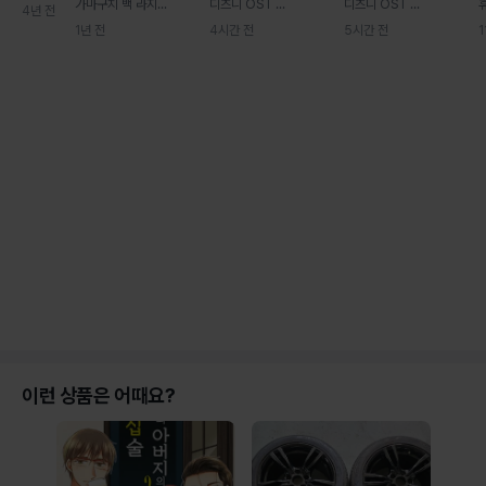
가마구치 백 라지...
디즈니 OST ...
디즈니 OST ...
4년 전
세트 (2
종)
1년 전
4시간 전
5시간 전
이런 상품은 어때요?