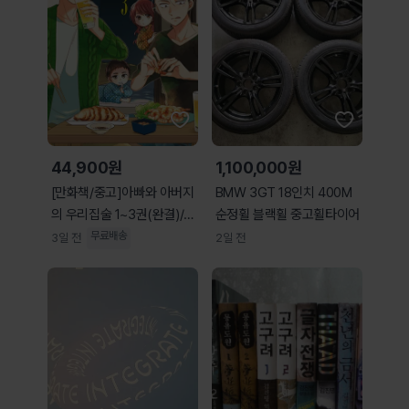
44,900원
1,100,000원
[만화책/중고]아빠와 아버지
BMW 3GT 18인치 400M
의 우리집술 1~3권(완결)/무
순정휠 블랙휠 중고휠타이어
료배송
무료배송
3일 전
2일 전