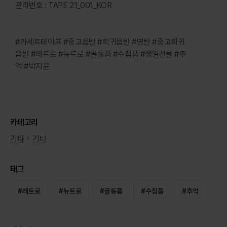
관리번호 : TAPE 21_001_KOR
#카세트테이프 #중고음반 #희귀음반 #명반 #중고희귀
음반 #레트로 #뉴트로 #골동품 #수집품 #생일선물 #추
억 #박지윤
카테고리
기타
기타
태그
#
레트로
#
뉴트로
#
골동품
#
수집품
#
추억