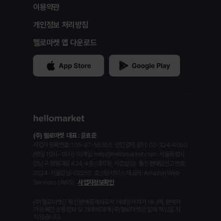
이용약관
개인정보 처리방침
헬로마켓 앱 다운로드
(주) 헬로마켓
대표 : 윤효준
사업자등록번호: 105-87-56305
안전결제 문의: 02-324-4090
(평일 10시~16시)
이메일: help@hellomarket.com
서울특별시
강남구 영동대로 424, 4층 (대치동, 사조빌딩)
통신판매업신고번호:
2024-서울강남-02255
호스팅서비스 제공자: Amazon Web
Services (AWS)
사업자정보확인
(주)헬로마켓은 통신판매중개자로서 거래당사자가 아니며, 판매자
가 등록한 상품정보 및 거래에 대해 (주)헬로마켓은 일체 책임을 지
지 않습니다.