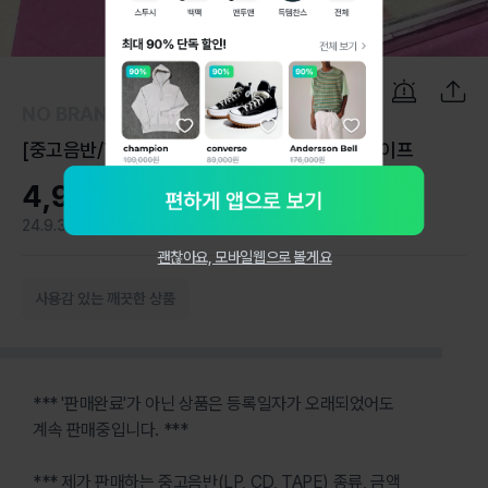
1
/
8
NO BRAND
[중고음반/TAPE] 박지윤 3집 '가버려' 카세트테이프
4,900원
24.9.3
0
괜찮아요, 모바일웹으로 볼게요
사용감 있는 깨끗한 상품
*** '판매완료'가 아닌 상품은 등록일자가 오래되었어도
계속 판매중입니다. ***
*** 제가 판매하는 중고음반(LP, CD, TAPE) 종류, 금액