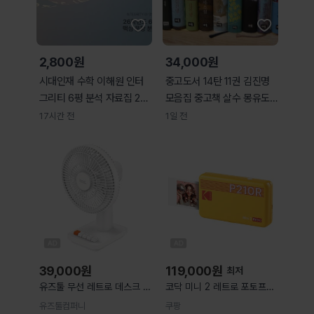
2,800원
34,000원
시대인재 수학 이해원 인터
중고도서 14탄 11권 김진명
그리티 6평 분석 자료집 26
모음집 중고책 살수 몽유도
학년도 6평 핵심
원 고구려 카지노
17시간 전
1일 전
39,000
원
119,000
원
최저
유즈툴 무선 레트로 데스크 선
코닥 미니 2 레트로 포토프린
풍기
터+카트리지 8매 P210R
유즈툴컴퍼니
쿠팡