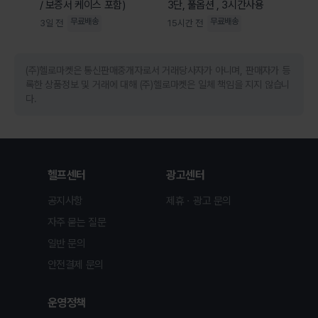
/ 보증서 케이스 포함)
3단, 풀옵션 , 3시간사용
무료배송
무료배송
3일 전
15시간 전
(주)헬로마켓은 통신판매중개자로서 거래당사자가 아니며, 판매자가 등
록한 상품정보 및 거래에 대해 (주)헬로마켓은 일체 책임을 지지 않습니
다.
헬프센터
광고센터
공지사항
제휴ㆍ광고 문의
자주 묻는 질문
일반 문의
안전결제 문의
운영정책