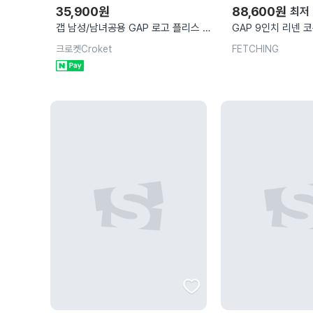
35,900
원
88,600
원
최저
갭 남성/남녀공용 GAP 로고 플리스 쇼
GAP 9인치 리넨 
츠 반바지 한정 특가
726474 PINK AN
크로켓Croket
FETCHING