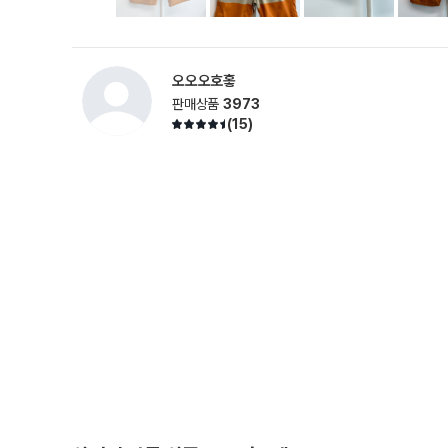
오오오호홓
판매상품
3973
(
15
)