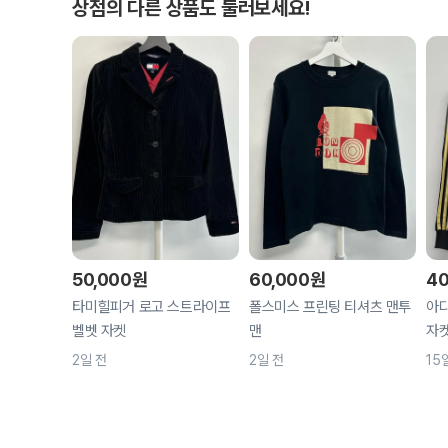
상점의 다른 상품도 둘러보세요!
50,000
원
60,000
원
40
타미힐피거 로고 스트라이프
폴스미스 프린팅 티셔츠 맨투
아디
벨벳 자켓
맨
자
2일 전
2일 전
15