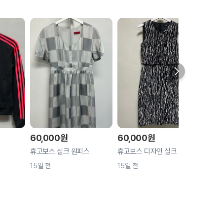
60,000
원
60,000
원
60,
휴고보스 실크 원피스
휴고보스 디자인 실크 원피스
발렌티
15일 전
15일 전
15일