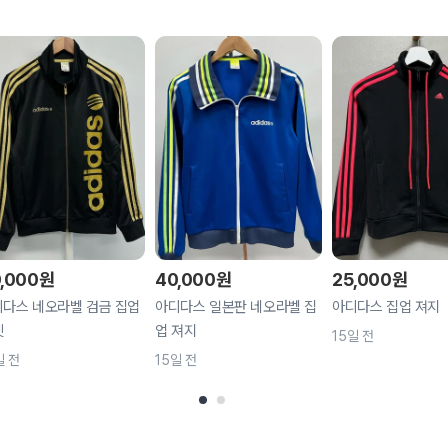
,000
원
40,000
원
25,000
원
다스 네오라벨 검금 집업
아디다스 일본판 네오라벨 집
아디다스 집업 져지
켓
업 져지
15일 전
일 전
15일 전