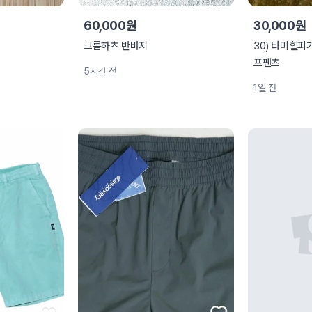
60,000원
30,000원
크롬하츠 반바지
30) 타미힐피
프팬츠
5시간 전
1일 전