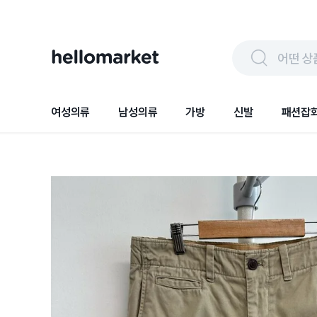
어떤 상
여성의류
남성의류
가방
신발
패션잡