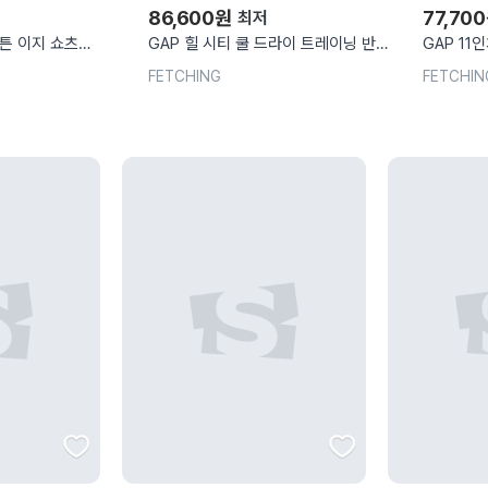
86,600
원
77,700
최저
코튼 이지 쇼츠
GAP 힐 시티 쿨 드라이 트레이닝 반바
GAP 11
TIQUE PINK 남성
지 862660 GREEN DARK OLIVE 남
880822 
FETCHING
FETCHIN
성
성