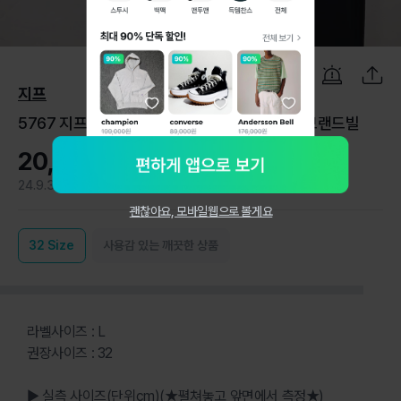
1
/
6
지프
5767 지프 남성32 간절기춘추 조거 트레이닝 브랜드빌
20,000원
24.9.3
0
괜찮아요, 모바일웹으로 볼게요
32
Size
사용감 있는 깨끗한 상품
라벨사이즈 : L
권장사이즈 : 32
▶ 실측 사이즈(단위cm)(★펼쳐놓고 앞면에서 측정★)