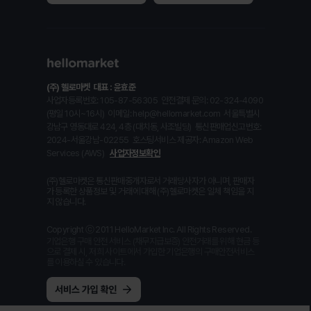
(주) 헬로마켓
대표 : 윤효준
사업자등록번호: 105-87-56305
안전결제 문의: 02-324-4090
(평일 10시~16시)
이메일: help@hellomarket.com
서울특별시
강남구 영동대로 424, 4층 (대치동, 사조빌딩)
통신판매업신고번호:
2024-서울강남-02255
호스팅서비스 제공자: Amazon Web
Services (AWS)
사업자정보확인
(주)헬로마켓은 통신판매중개자로서 거래당사자가 아니며, 판매자
가 등록한 상품정보 및 거래에 대해 (주)헬로마켓은 일체 책임을 지
지 않습니다.
Copyright ⓒ 2011 HelloMarket Inc. All Rights Reserved.
기업은행 구매 안전 서비스 (채무지급보증) 안전거래를 위해 현금 등
으로 결제 시, 저희 사이트에서 가입한 기업은행의 구매안전서비스
를 이용하실 수 있습니다.