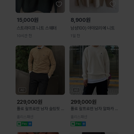
15,000원
8,900원
스트라이프 니트 스웨터
남성100) 아야모리에 니트
10시간 전
1일 전
229,000
원
299,000
원
폴로 랄프로렌 남자 슬림핏 코
폴로 랄프로렌 남자 알파카 울
튼 크루넥 니트 ( 4 COLOR )
라운드넥 니트 ( 3 color )
홀리스패션
홀리스패션