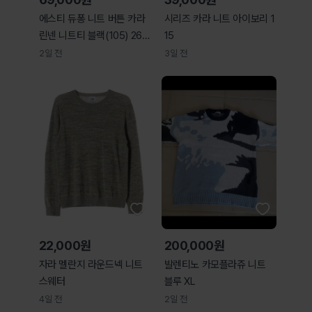
에스티 듀퐁 니트 버튼 카라
시리즈 카라 니트 아이보리 1
린넨 니트티 블랙(105) 260
15
805_6
2일 전
3일 전
22,000원
200,000원
자라 멜란지 라운드넥 니트
발렌티노 카모플라쥬 니트
스웨터
블루 XL
4일 전
2일 전