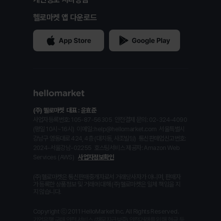
헬로마켓 앱 다운로드
(주) 헬로마켓
대표 : 윤효준
사업자등록번호: 105-87-56305
안전결제 문의: 02-324-4090
(평일 10시~16시)
이메일: help@hellomarket.com
서울특별시
강남구 영동대로 424, 4층 (대치동, 사조빌딩)
통신판매업신고번호:
2024-서울강남-02255
호스팅서비스 제공자: Amazon Web
Services (AWS)
사업자정보확인
(주)헬로마켓은 통신판매중개자로서 거래당사자가 아니며, 판매자
가 등록한 상품정보 및 거래에 대해 (주)헬로마켓은 일체 책임을 지
지 않습니다.
Copyright ⓒ 2011 HelloMarket Inc. All Rights Reserved.
기업은행 구매 안전 서비스 (채무지급보증) 안전거래를 위해 현금 등