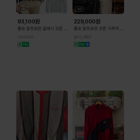
93,100
원
229,000
원
폴로 랄프로렌 클래식 코튼 쿼
폴로 랄프로렌 코튼 크루넥 골
터 지퍼 스웨터
지 니트 스웨터 ( 5 color )
GSSHOP
홀리스패션