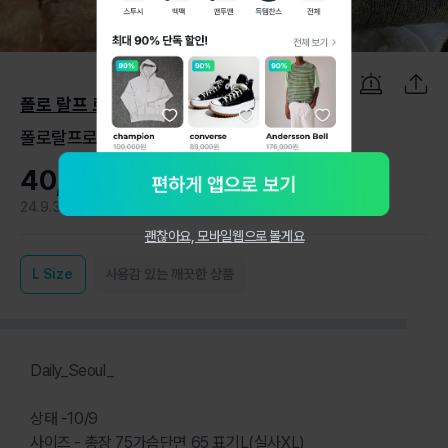
1
/
4
폴로 랄프 로렌
폴로랄프로렌 포니 케이블 니트
40,000원
24.9.3
0
괜찮아요, 모바일웹으로 볼게요
L
Size
사용감 있는 깨끗한 상품
Daily_Seoul_
상태 -10/9
사이즈 - 총장 75가슴단면 65 표기L(실사XL)