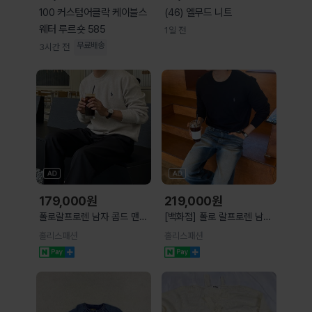
100 커스텀어클락 케이블스
(46) 엘무드 니트
웨터 루르숏 585
1일 전
무료배송
3시간 전
179,000
원
219,000
원
폴로랄프로렌 남자 콤드 맨투
[백화점] 폴로 랄프로렌 남자
맨 니트 스웨터 ( 9color )
슬림핏 피마코튼 크루넥 니트
홀리스패션
홀리스패션
( 3 Color )