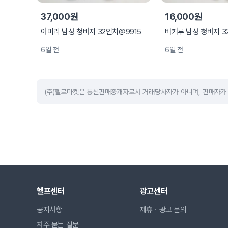
37,000원
16,000원
아미리 남성 청바지 32인치@9915
버커루 남성 청바지 3
6일 전
6일 전
(주)헬로마켓은 통신판매중개자로서 거래당사자가 아니며, 판매자가 
헬프센터
광고센터
공지사항
제휴ㆍ광고 문의
자주 묻는 질문