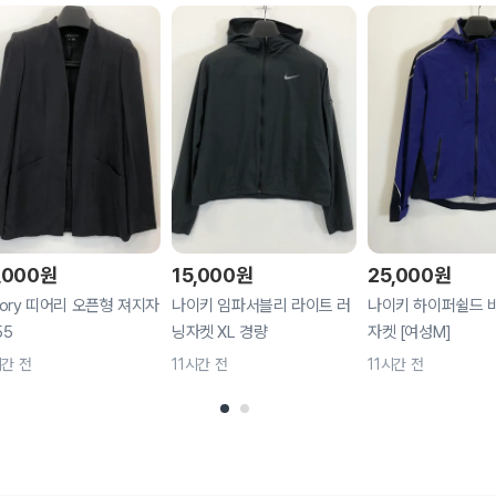
,000
원
15,000
원
25,000
원
eory 띠어리 오픈형 져지자
나이키 임파서블리 라이트 러
나이키 하이퍼쉴드 
55
닝자켓 XL 경량
자켓 [여성M]
시간 전
11시간 전
11시간 전