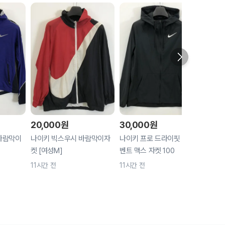
20,000
원
30,000
원
11,
바람막이
나이키 빅스우시 바람막이자
나이키 프로 드라이핏 플렉스
리바이
켓 [여성M]
벤트 맥스 자켓 100
지진 
11시간 전
11시간 전
12시