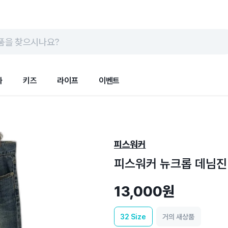
품을 찾으시나요?
화
키즈
라이프
이벤트
피스워커
피스워커 뉴크롭 데님진 
13,000원
32
Size
거의 새상품