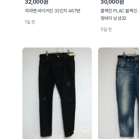
32,000원
30,000원
자라맨 바이커진 32인치 467번
플랙진 PLAC 블랙진
청바지 남성32
1일 전
5일 전