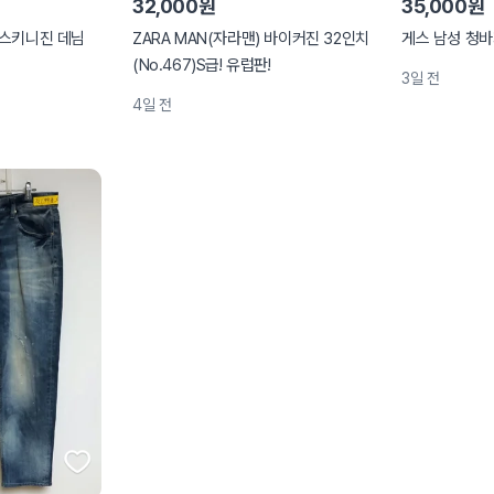
32,000원
35,000원
 스키니진 데님
ZARA MAN(자라맨) 바이커진 32인치
게스 남성 청바
(No.467)S급! 유럽판!
3일 전
4일 전