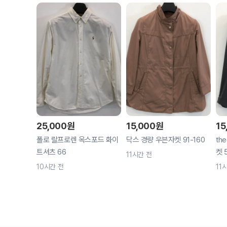
25,000
원
15,000
원
15
폴로 랄프로렌 옥스포드 화이
닥스 경량 우븐자켓 91-160
th
트셔츠 66
켓 
11시간 전
10시간 전
11