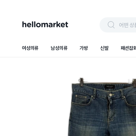
어떤 상
여성의류
남성의류
가방
신발
패션잡