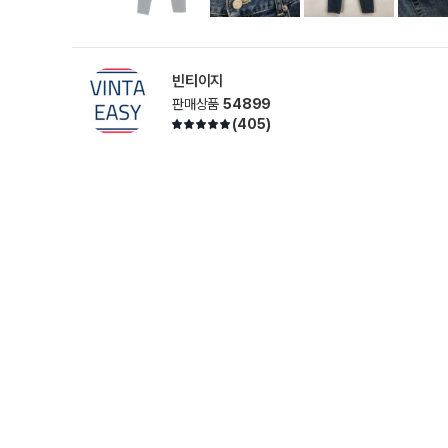
빈티이지
판매상품
54899
(
405
)