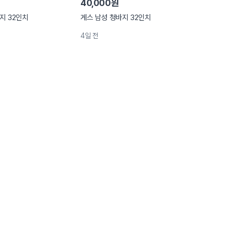
40,000원
지 32인치
게스 남성 청바지 32인치
4일 전