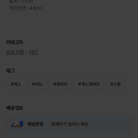
밑위 : 27cm
허리단면 : 44cm
카테고리
남성 의류
바지
태그
#
게스
#
데님
#
청바지
#
게스청바지
#
스판
배송정보
배송방법
판매자가 알아서 배송