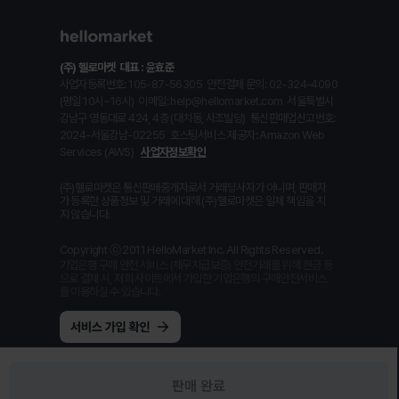
(주) 헬로마켓
대표 : 윤효준
사업자등록번호: 105-87-56305
안전결제 문의: 02-324-4090
(평일 10시~16시)
이메일: help@hellomarket.com
서울특별시
강남구 영동대로 424, 4층 (대치동, 사조빌딩)
통신판매업신고번호:
2024-서울강남-02255
호스팅서비스 제공자: Amazon Web
Services (AWS)
사업자정보확인
(주)헬로마켓은 통신판매중개자로서 거래당사자가 아니며, 판매자
가 등록한 상품정보 및 거래에 대해 (주)헬로마켓은 일체 책임을 지
지 않습니다.
Copyright ⓒ 2011 HelloMarket Inc. All Rights Reserved.
기업은행 구매 안전 서비스 (채무지급보증) 안전거래를 위해 현금 등
으로 결제 시, 저희 사이트에서 가입한 기업은행의 구매안전서비스
를 이용하실 수 있습니다.
판매 완료