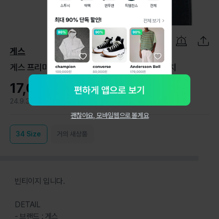
1
/
5
게스
게스 프리미엄 은장 스틸로고데님진 남성 34 인치
17,000원
24.9.3
0
괜찮아요, 모바일웹으로 볼게요
34
Size
거의 새상품
빈티이지 입니다.
DETAIL
- 브랜드 : 게스