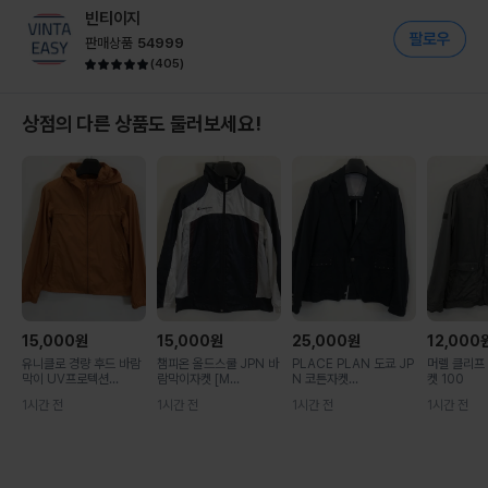
빈티이지
판매상품
54999
(
405
)
상점의 다른 상품도 둘러보세요!
15,000
원
15,000
원
25,000
원
12,000
유니클로 경량 후드 바람
챔피온 올드스쿨 JPN 바
PLACE PLAN 도쿄 JP
머렐 클리프
막이 UV프로텍션...
람막이자켓 [M...
N 코튼자켓...
켓 100
1시간 전
1시간 전
1시간 전
1시간 전