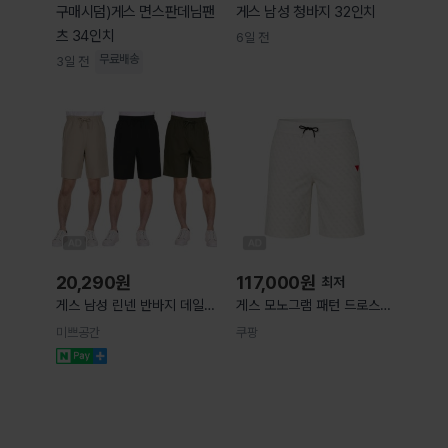
구매시덤)게스 면스판데님팬
게스 남성 청바지 32인치
츠 34인치
6일 전
무료배송
3일 전
20,290
원
117,000
원
최저
게스 남성 린넨 반바지 데일리
게스 모노그램 패턴 드로스트
팬츠 남자 허리밴딩 여름
링 쇼츠 베이지계열 M(KR
미쁘공간
쿠팡
100) Z4YD03K7122