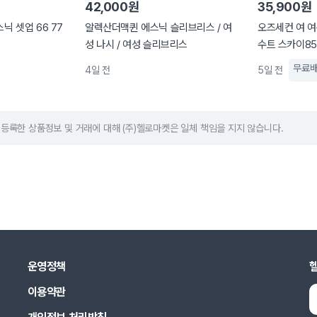
42,000원
35,900원
스닉 셋업 66 77
알렉산더맥퀸 에스닉 슬리브리스 / 여
오즈세컨 여 
성 나시 / 여성 슬리브리스
수트 스카이85(
무료
4일 전
5일 전
등록한 상품정보 및 거래에 대해 (주)헬로마켓은 일체 책임을 지지 않습니다.
운영정책
이용약관