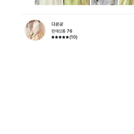
다온궁
판매상품
76
(
10
)