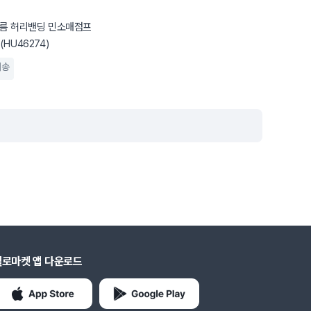
여름 허리밴딩 민소매점프
HU46274)
배송
헬로마켓 앱 다운로드