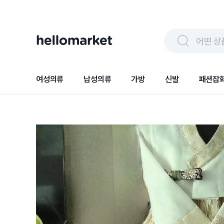
어떤 상
여성의류
남성의류
가방
신발
패션잡