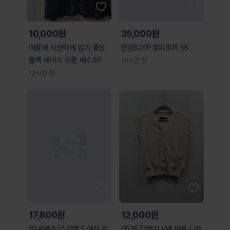
10,000원
35,000원
여름에 시원하게 입기 좋은
한섬SJYP 호피조끼 55
블랙 레이스 쉬폰 베스트F
16시간 전
12시간 전
17,800원
12,000원
[무료배송]스칼렛 F 여성 린
0525 더엣지 V넥 버튼 니트