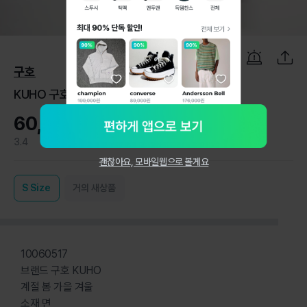
1
/
7
구호
KUHO 구호 춘추동 그레이 베스트 55
60,000원
3.4
0
괜찮아요, 모바일웹으로 볼게요
S
Size
거의 새상품
10060517
브랜드 구호 KUHO
계절 봄 가을 겨울
소재 면