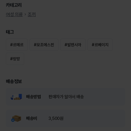
카테고리
여성 의류
조끼
태그
#
르메르
#
모조에스핀
#
발렌시아
#
르베이지
#
랑방
배송정보
배송방법
판매자가 알아서 배송
배송비
3,500원