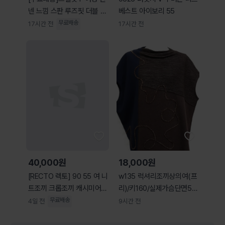
넨 느낌 스판 루즈핏 더블 트
베스트 아이보리 55
렌치 베스트 조
무료배송
17시간 전
17시간 전
40,000원
18,000원
[RECTO 렉토] 90 55 여 니
w135 럭셔리조끼상의여(프
트조끼 크롭조끼 캐시미어조
리)/키160/실제가슴단면55
끼
센치/사놀까
무료배송
4일 전
9시간 전