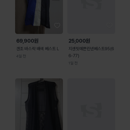
69,900원
25,000원
겐조 바스락 배색 베스트 L
지센핏예쁜린넨베스트95(6
6-77)
4일 전
1일 전