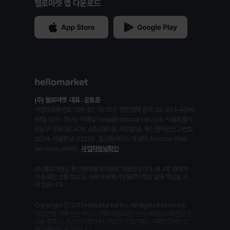
헬로마켓 앱 다운로드
(주) 헬로마켓
대표 : 윤효준
사업자등록번호: 105-87-56305
안전결제 문의: 02-324-4090
(평일 10시~16시)
이메일: help@hellomarket.com
서울특별시
강남구 영동대로 424, 4층 (대치동, 사조빌딩)
통신판매업신고번호:
2024-서울강남-02255
호스팅서비스 제공자: Amazon Web
Services (AWS)
사업자정보확인
(주)헬로마켓은 통신판매중개자로서 거래당사자가 아니며, 판매자
가 등록한 상품정보 및 거래에 대해 (주)헬로마켓은 일체 책임을 지
지 않습니다.
Copyright ⓒ 2011 HelloMarket Inc. All Rights Reserved.
기업은행 구매 안전 서비스 (채무지급보증) 안전거래를 위해 현금 등
으로 결제 시, 저희 사이트에서 가입한 기업은행의 구매안전서비스
를 이용하실 수 있습니다.