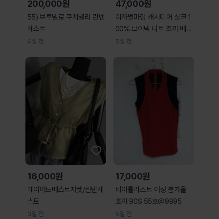
200,000원
47,000원
55) 브루넬로 쿠치넬리 린넨
이자벨마랑 캐시미어 실크 1
베스트
00% 브이넥 니트 조끼 베스
트 그레이
4일 전
5일 전
16,000원
17,000원
레이어드베스트자켓/린넨베
타이틀리스트 여성 봄가을
스트
조끼 90S 55호@9995
3일 전
5일 전