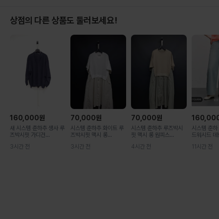
상점의 다른 상품도 둘러보세요!
160,000
원
70,000
원
70,000
원
160,00
새 시스템 춘하추 생사 루
시스템 춘하추 화이트 루
시스템 춘하추 루즈박시
시스템 춘하
즈박시핏 가디건...
즈박시핏 맥시 롱...
핏 맥시 롱 원피스...
드워시드 데님
3시간 전
3시간 전
4시간 전
11시간 전