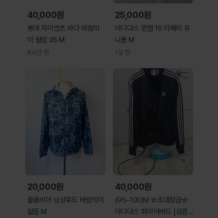
40,000원
25,000원
롯데 자이언츠 바다 바람막
아디다스 뮌헨 19 리베리 유
이 웜업 95 M
니폼 M
8시간 전
1일 전
20,000원
40,000원
콜롬비아 남성후드 바람막이
(95~100)M ☆초대장급☆
얇음 M
아디다스 파이어버드 [검흰]