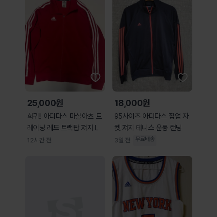
25,000원
18,000원
희귀!! 아디다스 마샬아츠 트
95사이즈 아디다스 집업 자
레이닝 레드 트랙탑 져지 L
켓 져지 테니스 운동 런닝
무료배송
12시간 전
3일 전