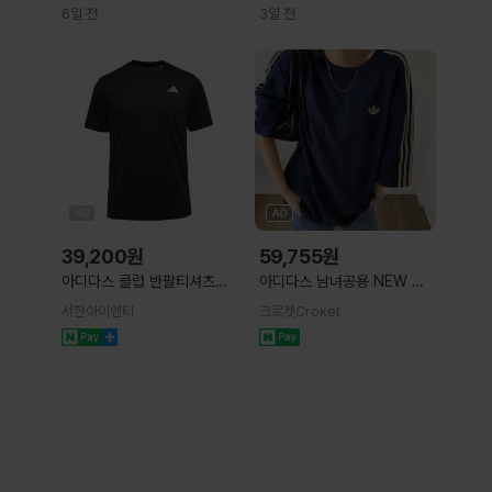
트랙탑져지
6일 전
3일 전
39,200
원
59,755
원
아디다스 클럽 반팔티셔츠
아디다스 남녀공용 NEW 오
JF8502
버핏 솔로 트레포일 삼선 반팔
서현아이엔티
크로켓Croket
티 2컬러