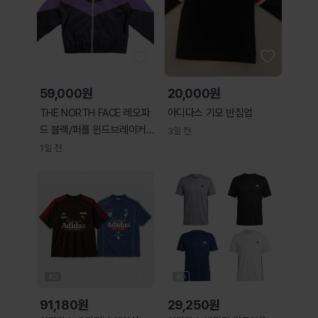
59,000원
20,000원
THE NORTH FACE 레오파
아디다스 기모 반집업
드 블랙/퍼플 윈드브레이커
3일 전
S
1일 전
91,180
원
29,250
원