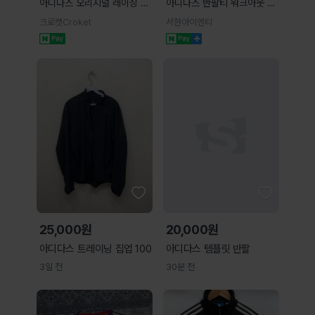
아디다스 오리지널 레이싱 무
아디다스 반팔티 워크아웃 에
드 반팔 티셔츠 자수 로고 블
센셜 베이스 3S KA3452
크로켓Croket
서현아이엔티
루 블랙 2컬러 LD6503
KC5286 KD0699
KD0701
25,000원
20,000원
아디다스 트레이닝 집업 100
아디다스 템플릿 반팔
3일 전
30분 전