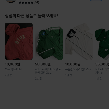
(
34
)
상점의 다른 상품도 둘러보세요!
10,000
원
58,000
원
10,000
원
35,000
Oioi 후드티 M
adidas 아디다스 유로
뉴발란스 카라 원피스 s
Nike 나이
파 딥그린 XL...
져지 s
2년 전
1년 전
2년 전
1년 전