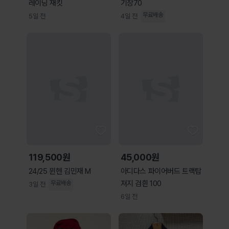
레이닝 재킷
기장70
무료배송
5일 전
4일 전
119,500원
45,000원
24/25 뮌헨 김민재 M
아디다스 파이어버드 트랙탑
져지 검흰 100
무료배송
3일 전
6일 전