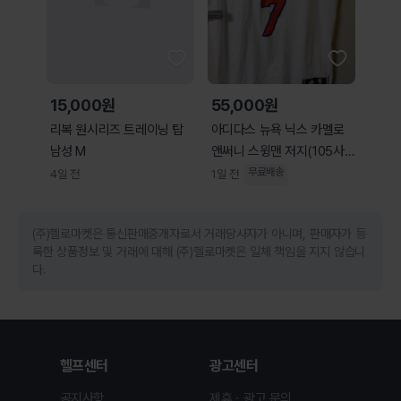
15,000원
55,000원
리복 원시리즈 트레이닝 탑
아디다스 뉴욕 닉스 카멜로
남성 M
앤써니 스윙맨 저지(105사
이즈)
무료배송
4일 전
1일 전
(주)헬로마켓은 통신판매중개자로서 거래당사자가 아니며, 판매자가 등
록한 상품정보 및 거래에 대해 (주)헬로마켓은 일체 책임을 지지 않습니
다.
헬프센터
광고센터
공지사항
제휴ㆍ광고 문의