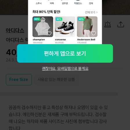
1
/
3
아디다스
아디다스 락업 바람막이 m
40,000원
24.9.3
1
괜찮아요, 모바일웹으로 볼게요
Free
Size
사용감 있는 깨끗한 상품
꼼꼼히 검수하지만 중고 특성상 하자나 오염이 있을 수 있
습니다. 예민하신분은 새제품 구매 부탁드립니다. 검수할
때 나오는 하자와 제품 사이즈는 사진에 첨부합니다 감사
합니다