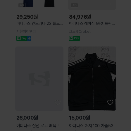
29,250
원
84,976
원
아디다스 엔트라다 22 폴로
아디다스 레이싱 GFX 프린팅
반팔티 카라티셔츠
반팔 티셔츠 브라운 화이트 2
서현아이엔티
크로켓Croket
컬러 LD6516 LD6517
26,000원
15,000원
아디다스 삼선 로고 배색 트
아디다스 저지 100 가슴53