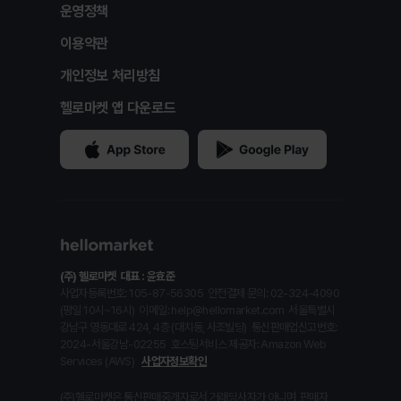
운영정책
이용약관
개인정보 처리방침
헬로마켓 앱 다운로드
(주) 헬로마켓
대표 : 윤효준
사업자등록번호: 105-87-56305
안전결제 문의: 02-324-4090
(평일 10시~16시)
이메일: help@hellomarket.com
서울특별시
강남구 영동대로 424, 4층 (대치동, 사조빌딩)
통신판매업신고번호:
2024-서울강남-02255
호스팅서비스 제공자: Amazon Web
Services (AWS)
사업자정보확인
(주)헬로마켓은 통신판매중개자로서 거래당사자가 아니며, 판매자