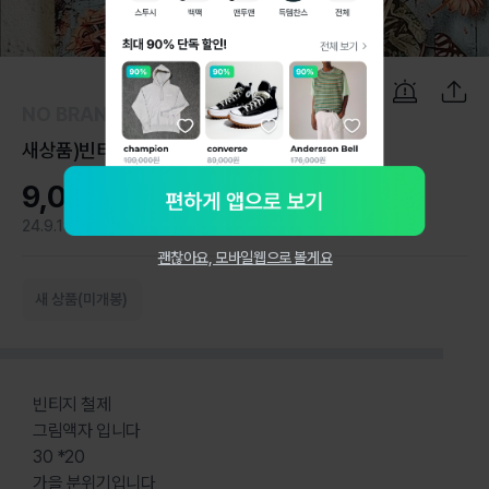
1
/
7
NO BRAND
새상품)빈티지 철제 그림액자 인테리어소품
9,000원
24.9.19
1
괜찮아요, 모바일웹으로 볼게요
새 상품(미개봉)
빈티지 철제
그림액자 입니다
30 *20
가을 분위기입니다