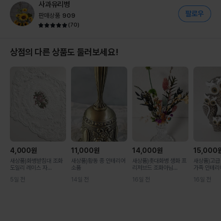
사과유리병
판매상품
909
(
70
)
상점의 다른 상품도 둘러보세요!
4,000
원
11,000
원
14,000
원
15,000
새상품)화병받침대 조화
새상품)황동 종 인테리어
새상품)촛대화병 생화 프
새상품)고급
도일리 레이스 자...
소품
리저브드 조화아님...
가족 인테리어
5일 전
14일 전
16일 전
16일 전