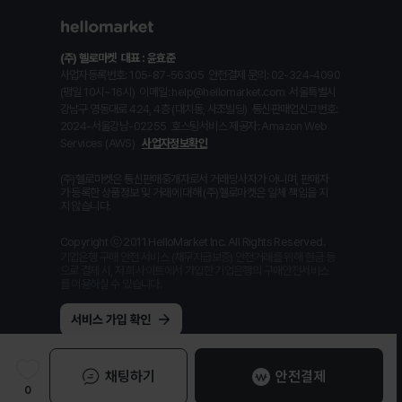
(주) 헬로마켓
대표 : 윤효준
사업자등록번호: 105-87-56305
안전결제 문의: 02-324-4090
(평일 10시~16시)
이메일: help@hellomarket.com
서울특별시
강남구 영동대로 424, 4층 (대치동, 사조빌딩)
통신판매업신고번호:
2024-서울강남-02255
호스팅서비스 제공자: Amazon Web
Services (AWS)
사업자정보확인
(주)헬로마켓은 통신판매중개자로서 거래당사자가 아니며, 판매자
가 등록한 상품정보 및 거래에 대해 (주)헬로마켓은 일체 책임을 지
지 않습니다.
Copyright ⓒ 2011 HelloMarket Inc. All Rights Reserved.
기업은행 구매 안전 서비스 (채무지급보증) 안전거래를 위해 현금 등
으로 결제 시, 저희 사이트에서 가입한 기업은행의 구매안전서비스
를 이용하실 수 있습니다.
채팅하기
안전결제
0