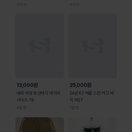
이즈 레깅스 - 블랙
이즈 레깅스 - 블루
무신사
무신사
(QQ122EPF23)
(QQ122EPF23)
QQ122EPF23_BLK0
QQ122EPF23_GBL0
13,000원
25,000원
네파 여성 등산바지 네이비
24년 K2 여름 스판 카고 바
사이즈 78
지 여27
4일 전
1일 전