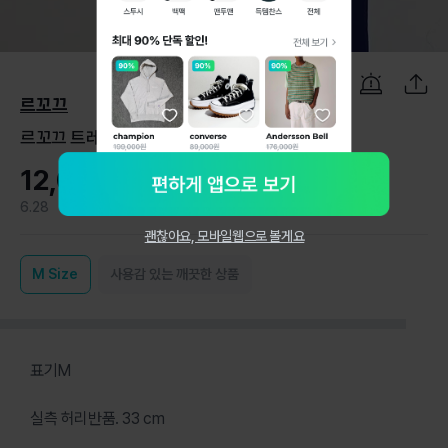
1
/
8
르꼬끄
르꼬끄 트레이닝 바지 여성 k47
12,000원
6.28
0
괜찮아요, 모바일웹으로 볼게요
M
Size
사용감 있는 깨끗한 상품
표기M
실측 허리반품. 33 cm