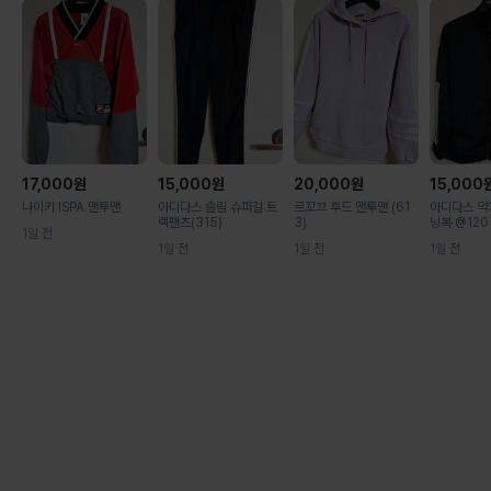
17,000
원
15,000
원
20,000
원
15,000
나이키 ISPA 맨투맨
아디다스 슬림 슈퍼걸 트
르꼬끄 후드 맨투맨 (61
아디다스 약
랙팬츠(315)
3)
닝복 @120
1일 전
1일 전
1일 전
1일 전