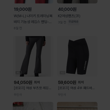
19,000원
40,000원
W(M-L) 나이키 트레이닝복
K2여성팬츠(31)
바지 기능성 레깅스 밴딩-P1
무료배송
3일 전
0673
6일 전
94,050
원
59,600
원
최저
최저
[르꼬끄] 여성 부츠컷 레깅스
[르꼬끄] 여성 4부 패드바지
그레이 QR122OPF11
블랙(QP122CPF24)
무신사
무신사
QR122OPF11_DGR0
QP122CPF24_BLK0