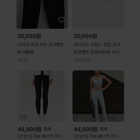
25,000원
20,000원
나이키 여성 우븐 조거팬츠
아디다스 우먼스 락업 조거
M 여름용
트랙팬츠 트레이닝복 사이즈
xs사용감 많이
1일 전
22시간 전
44,500
원
44,500
원
최저
최저
[르꼬끄] 여성 베이직 미드라
[르꼬끄] 여성 베이직 미드라