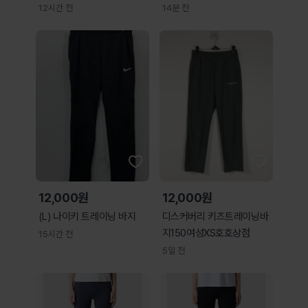
즈
12시간 전
14분 전
12,000원
12,000원
(L) 나이키 트레이닝 바지
디스커버리 키즈트레이닝바
지150여성XS호호상점
15시간 전
5일 전