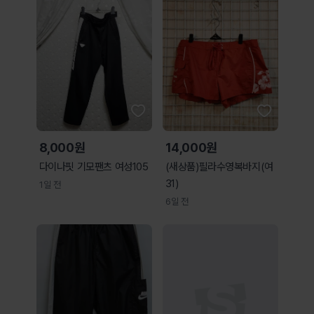
8,000원
14,000원
다이나핏 기모팬츠 여성105
(새상품)필라수영복바지(여
31)
1일 전
6일 전