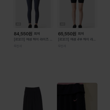
84,550
원
65,550
원
최저
최저
[르꼬끄] 여성 하이 라이즈 레
[르꼬끄] 여성 4부 하이 라이
깅스 - 네이비 QR122OPF13
즈 레깅스 - 블랙
무신사
무신사
QR122OPF13_DNV0
QR122OPF14
QR122OPF14_BLK0