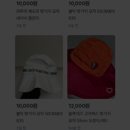
10,000원
10,000원
라푸마 페도라 벙거지 모자
볼빅 벙거지 모자 56CM@9
네이비 멜란지
935
3일 전
6일 전
10,000원
12,000원
볼빅 벙거지 모자 56CM@9
블랙야크 고어텍스 벙거지
935
모자 58cm 오렌지/레드
3일 전
54분 전