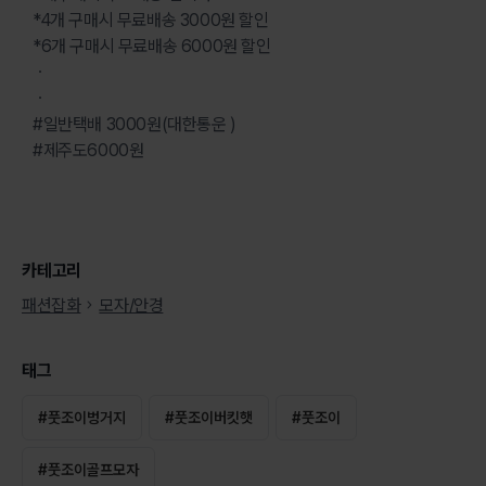
*4개 구매시 무료배송 3000원 할인
*6개 구매시 무료배송 6000원 할인
ㆍ
ㆍ
#일반택배 3000원(대한통운 )
#제주도6000원
카테고리
패션잡화
모자/안경
태그
#
풋조이벙거지
#
풋조이버킷햇
#
풋조이
#
풋조이골프모자