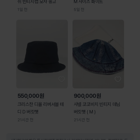
쉬 빈티지캡 모자 중고
M 사이즈 화이트
1일 전
5일 전
550,000원
900,000원
크리스찬 디올 리버서블 테
샤넬 코코비치 빈티지 데님
디 D 버킷햇
버킷햇 ( M )
21시간 전
21시간 전