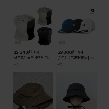
32,640
원
59,000
원
최저
최저
FJ 풋조이 골프 방한 넥 워머
[아쿠쉬네트코리아정품] 풋조
1개 샌드 FREE
이 26년 신상품 플렉스핏 골
쿠팡
쿠팡
프모자 블랙 free 1개