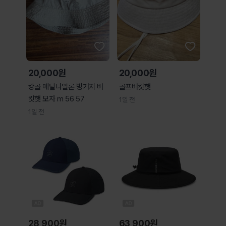
20,000원
20,000원
캉골 메탈나일론 벙거지 버
골프버킷햇
킷햇 모자 m 56 57
1일 전
1일 전
28,900
원
63,900
원