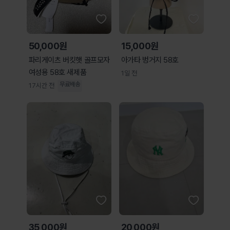
50,000원
15,000원
파리게이츠 버킷햇 골프모자
아가타 벙거지 58호
여성용 58호 새제품
1일 전
무료배송
17시간 전
35,000원
20,000원