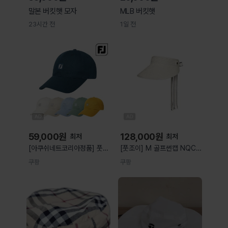
말본 버킷햇 모자
MLB 버킷햇
23시간 전
1일 전
59,000
원
128,000
원
최저
최저
[아쿠쉬네트코리아정품] 풋조
[풋조이] M 골프썬캡 NQC
이 26년 신상품 베이직 골프
RHRFJ39100 여성 라피아
쿠팡
쿠팡
모자 화이트 free
바이저 White 사이즈:FREE
상세 설명 참조 상세 설명 참
조