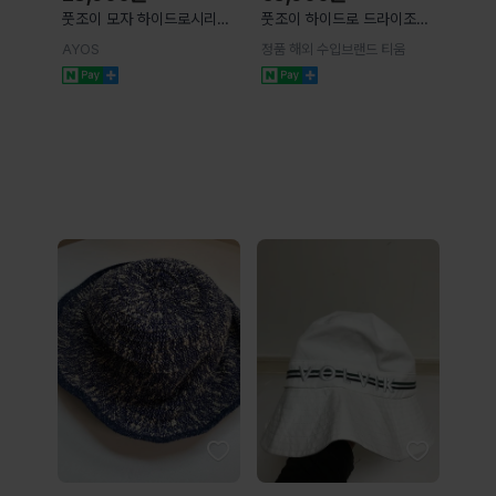
풋조이 모자 하이드로시리즈
풋조이 하이드로 드라이조이
골프모자
버킷햇 골프 캡 모자
AYOS
정품 해외 수입브랜드 티움