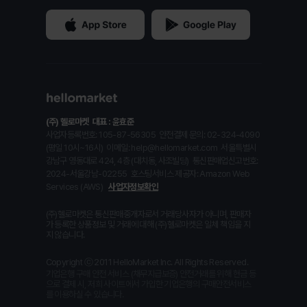
(주) 헬로마켓
대표 : 윤효준
사업자등록번호: 105-87-56305
안전결제 문의: 02-324-4090
(평일 10시~16시)
이메일: help@hellomarket.com
서울특별시
강남구 영동대로 424, 4층 (대치동, 사조빌딩)
통신판매업신고번호:
2024-서울강남-02255
호스팅서비스 제공자: Amazon Web
Services (AWS)
사업자정보확인
(주)헬로마켓은 통신판매중개자로서 거래당사자가 아니며, 판매자
가 등록한 상품정보 및 거래에 대해 (주)헬로마켓은 일체 책임을 지
지 않습니다.
Copyright ⓒ 2011 HelloMarket Inc. All Rights Reserved.
기업은행 구매 안전 서비스 (채무지급보증) 안전거래를 위해 현금 등
으로 결제 시, 저희 사이트에서 가입한 기업은행의 구매안전서비스
를 이용하실 수 있습니다.