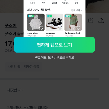
1
/
11
풋조이
풋조이 골프 벙거지 버킷햇
17,000원
24.9.3
1
괜찮아요, 모바일웹으로 볼게요
사용감 있는 깨끗한 상품
깨끗합니다
2개구매시 무료배송 입니다