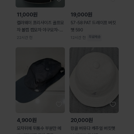
11,000원
19,000원
캘러웨이 프리사이즈 골프모
57-58 PAT 드레이프 버킷
자 볼캡 캡모자 야구모자-82
햇 590
7
무료배송
22시간 전
12시간 전
4,900원
20,000원
모자뒤에 뒤통수 부분만 메
캉골 버뮤다 캐주얼 버킷햇