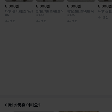
8,000
원
8,000
원
8,000
원
8,000
원
다이나핏 기모팬츠 여성1
안다르 기모 조거팬츠 여
체이스컬트 조거팬츠 여
아디다스 팬
05
성100
성105
4시간 전
3시간 전
3시간 전
4시간 전
이런 상품은 어때요?