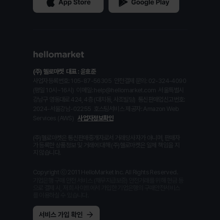
(주) 헬로마켓
대표 : 윤효준
사업자등록번호: 105-87-56305
안전결제 문의: 02-324-4090
(평일 10시~16시)
이메일: help@hellomarket.com
서울특별시
강남구 영동대로 424, 4층 (대치동, 사조빌딩)
통신판매업신고번호:
2024-서울강남-02255
호스팅서비스 제공자: Amazon Web
Services (AWS)
사업자정보확인
(주)헬로마켓은 통신판매중개자로서 거래당사자가 아니며, 판매자
가 등록한 상품정보 및 거래에 대해 (주)헬로마켓은 일체 책임을 지
지 않습니다.
Copyright ⓒ 2011 HelloMarket Inc. All Rights Reserved.
기업은행 구매 안전 서비스 (채무지급보증) 안전거래를 위해 현금 등
으로 결제 시, 저희 사이트에서 가입한 기업은행의 구매안전서비스
를 이용하실 수 있습니다.