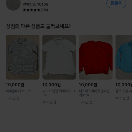
판매상품
10108
(
113
)
상점의 다른 상품도 둘러보세요!
10,000
원
10,000
원
10,000
원
10,000
타미힐피거 셔츠 m
나이키 반팔 카라티 XL 1
디스이즈네버댓 맨투맨
폴로 아동 셔
05
기모 m
19시간 전
19시간 전
19시간 전
19시간 전