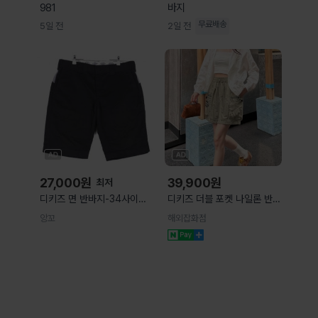
981
바지
무료배송
5일 전
2일 전
27,000
원
39,900
원
최저
디키즈 면 반바지-34사이즈
디키즈 더블 포켓 나일론 반바
(U-794),구제 중고 빈티지
지 2종
앙꼬
해외잡화점