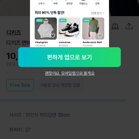
1
/
6
디키즈
디키즈 면바지 31인치
10,000원
24.9.3
1
괜찮아요, 모바일웹으로 볼게요
Free
Size
사용감 있는 깨끗한 상품
사이즈 : 31인치 허리단면 39cm
허벅지 : 27