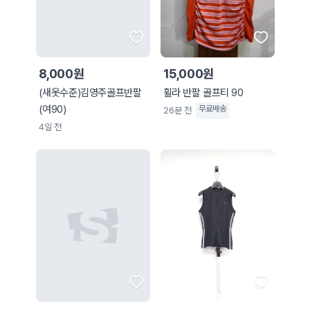
8,000원
15,000원
(새옷수준)김영주골프반팔
휠라 반팔 골프티 90
(여90)
무료배송
26분 전
4일 전