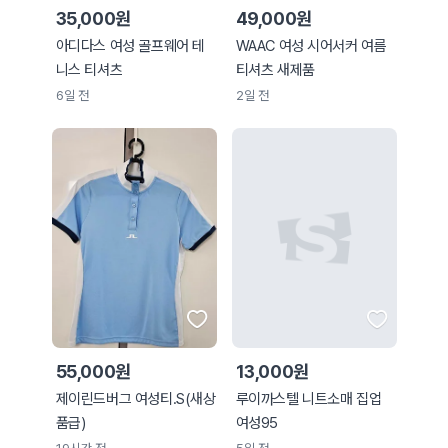
35,000원
49,000원
아디다스 여성 골프웨어 테
WAAC 여성 시어서커 여름
니스 티셔츠
티셔츠 새제품
6일 전
2일 전
55,000원
13,000원
제이린드버그 여성티.S(새상
루이까스텔 니트소매 집업
품급)
여성95