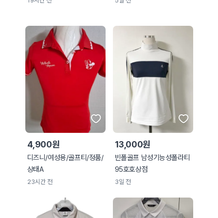
19시간 전
5일 전
4,900원
13,000원
디즈니/여성용/골프티/정품/
빈폴골프 남성기능성폴라티
상태A
95호호상점
23시간 전
3일 전