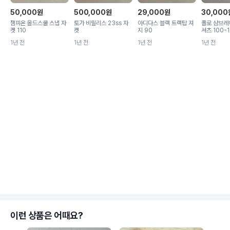
50,000
원
500,000
원
29,000
원
30,000
챔피온 올드스쿨 스냅 자
토가 비릴리스 23ss 자
아디다스 블랙 트랙탑 져
폴로 샴브레
켓 110
켓
지 90
셔츠 100-10
1년 전
1년 전
1년 전
1년 전
이런 상품은 어때요?