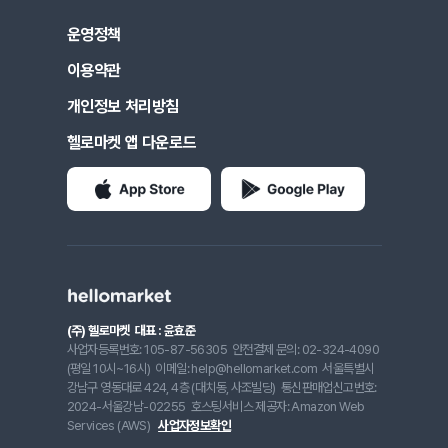
운영정책
이용약관
개인정보 처리방침
헬로마켓 앱 다운로드
(주) 헬로마켓
대표 : 윤효준
사업자등록번호: 105-87-56305
안전결제 문의: 02-324-4090
(평일 10시~16시)
이메일: help@hellomarket.com
서울특별시
강남구 영동대로 424, 4층 (대치동, 사조빌딩)
통신판매업신고번호:
2024-서울강남-02255
호스팅서비스 제공자: Amazon Web
Services (AWS)
사업자정보확인