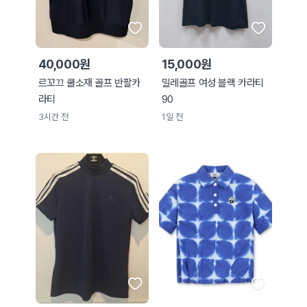
40,000원
15,000원
르꼬끄 쿨소재 골프 반팔카
밀레골프 여성 블랙 카라티
라티
90
3시간 전
1일 전