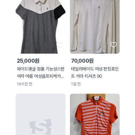
25,000원
70,000원
와이드앵글 정품 기능성스판
테일러메이드 여성 펀칭포인
여자 여름 여성골프피케카라
트 카라 티셔츠 90
넥반팔티셔츠90
16시간 전
1일 전