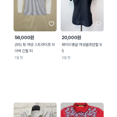
56,000원
20,000원
(95) 핑 여성 스트라이프 브
와이드앵글 여성골프반팔 9
이넥 긴팔 티
5
1일 전
3일 전