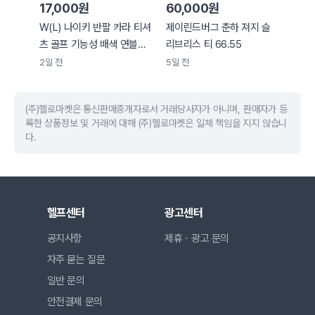
17,000원
60,000원
W(L) 나이키 반팔 카라 티셔
제이린드버그 춘하 져지 슬
츠 골프 기능성 배색 연블루-
리브리스 티 66.55
H36576
2일 전
5일 전
(주)헬로마켓은 통신판매중개자로서 거래당사자가 아니며, 판매자가 등
록한 상품정보 및 거래에 대해 (주)헬로마켓은 일체 책임을 지지 않습니
다.
헬프센터
광고센터
공지사항
제휴ㆍ광고 문의
자주 묻는 질문
일반 문의
안전결제 문의