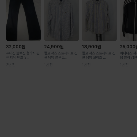
32,000
원
24,900
원
18,900
원
25,000
누디진 블랙진 청바지 씬
폴로 셔츠 스트라이프 긴
폴로 셔츠 스트라이프 긴
아디다스 져
핀 데님 팬츠 3...
팔 남방 블루 x...
팔 남방 보이즈 ...
탑 블랙 검흰 1
2년 전
1년 전
1년 전
1년 전