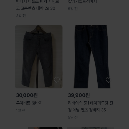
빈티지 비틀즈 패치 사인로
칼라거펠트청바지
고 코튼팬츠 대략 29 30
5일 전
3일 전
30,000원
39,900원
루이비통 청바지
리바이스 511 테이퍼드핏 진
청 데님 팬츠 청바지 35
1일 전
5일 전