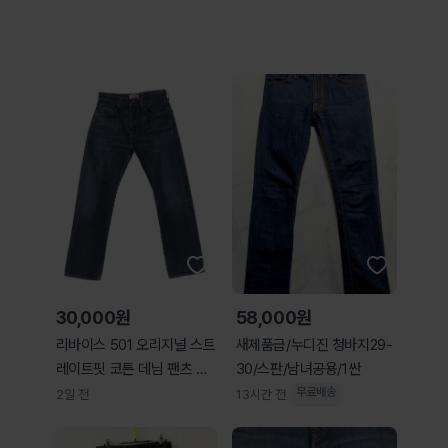
30,000원
58,000원
리바이스 501 오리지널 스트
새제품급/누디진 청바지29-
레이트핏 코튼 데님 팬츠 W
30/스판/남녀공용/1싼
29 L30
무료배송
2일 전
13시간 전