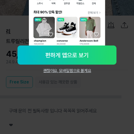
1
/
12
리
트루릴리젼 청바지 부츠컷 데님 팬츠 29
45,000원
24.9.4
0
괜찮아요, 모바일웹으로 볼게요
Free
Size
사용감 있는 깨끗한 상품
구매 문의 전 필독사항 입니다 꼭꼭꼭 읽어주세요
❤