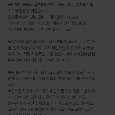
❤기재된 에눌외 택포되나요?등 에눌문의는 받지않으며
소모성 답장은 어렵습니다
전상품 배송비 별도 입니다 미포함시 착불발송
배송비인상 (배송비4000원 제주,산간지역 6000)
계약택배 이용중이라 반값택배 안되세요~
❤중고상품 특성상 사용감 및 스크래치,색바램, 미세한 오
염, 얼룩 있을수 있으며 미처 확인못한 작은 하자 등 있을
수 있으니 해당 사유로는 교환 환불 어려우니 예민하신 분
들은 구매 자재해주시면 감사하겠습니다
❤중대한 하자외 사이즈 미스로 교환 환불 안되오니 구매
전 평소 잘맞으시는 옷과 실측 비교 하셔서 구매 부탁드립
니다
❤실측은 사진에 나와 있으니 실측 문의는 제발 그만 부탁
드려요ㅠ 사진 넘기시고 클릭하면 전체샷 보이세요
등록된 실측 사진과 택상 표기 사이즈표등 참고해주세요
실측은 재는 사람,방법에 따라 1~3cm 정도 오차 있을수