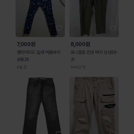
7,000원
8,000원
엠리미티드 밀레 여름바지
유니클로 린넨 바지 남성29-
공용29
31
5일 전
14시간 전