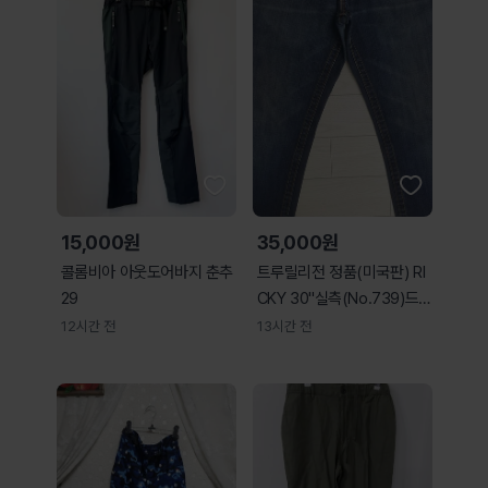
15,000원
35,000원
콜롬비아 아웃도어바지 춘추
트루릴리전 정품(미국판) RI
29
CKY 30"실측(No.739)드
라이완료!
12시간 전
13시간 전