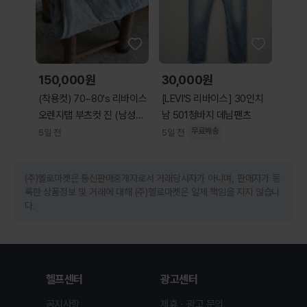
150,000원
30,000원
(착용컷) 70~80's 리바이스
[LEVI'S 리바이스] 30인치
오렌지탭 부츠컷 진 (남성용
남 501청바지 데님팬츠
31.5)
무료배송
5일 전
5일 전
(주)헬로마켓은 통신판매중개자로서 거래당사자가 아니며, 판매자가 등
록한 상품정보 및 거래에 대해 (주)헬로마켓은 일체 책임을 지지 않습니
다.
헬프센터
광고센터
공지사항
제휴ㆍ광고 문의