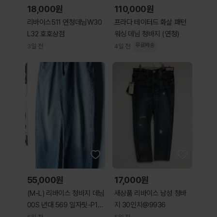
18,000원
110,000원
리바이스511 연청데님W30
프라다 테이터드 화살 패턴
L32 호호상점
워싱 데님 청바지 (연청)
무료배송
3일 전
4일 전
55,000원
17,000원
(M-L) 리바이스 청바지 데님
새상품 리바이스 남성 청바
00S 년대 569 일자핏-P10
지 30인치@9936
640