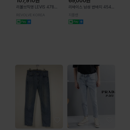
107,910
원
69,000
원
리볼브직영 LEVIS 478
리바이스 남성 반바지 454
BAGGY 반바지 Relaxed
릴렉스 쇼츠 라이트블루
REVOLVE KOREA
지플랜
000YB0002 S