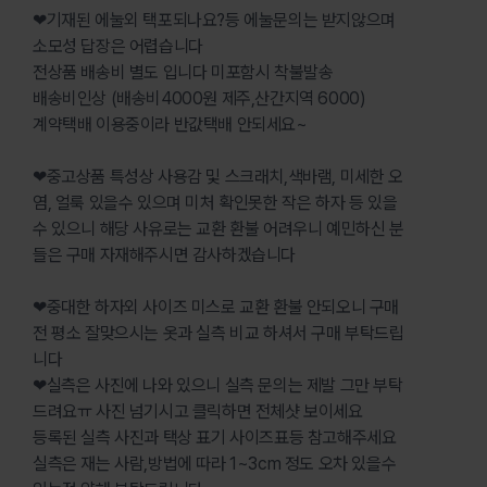
❤기재된 에눌외 택포되나요?등 에눌문의는 받지않으며
소모성 답장은 어렵습니다
전상품 배송비 별도 입니다 미포함시 착불발송
배송비인상 (배송비4000원 제주,산간지역 6000)
계약택배 이용중이라 반값택배 안되세요~
❤중고상품 특성상 사용감 및 스크래치,색바램, 미세한 오
염, 얼룩 있을수 있으며 미처 확인못한 작은 하자 등 있을
수 있으니 해당 사유로는 교환 환불 어려우니 예민하신 분
들은 구매 자재해주시면 감사하겠습니다
❤중대한 하자외 사이즈 미스로 교환 환불 안되오니 구매
전 평소 잘맞으시는 옷과 실측 비교 하셔서 구매 부탁드립
니다
❤실측은 사진에 나와 있으니 실측 문의는 제발 그만 부탁
드려요ㅠ 사진 넘기시고 클릭하면 전체샷 보이세요
등록된 실측 사진과 택상 표기 사이즈표등 참고해주세요
실측은 재는 사람,방법에 따라 1~3cm 정도 오차 있을수