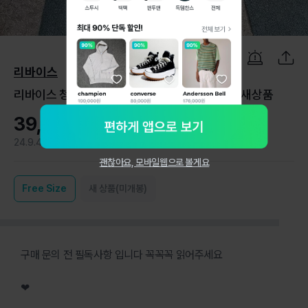
1
/
12
리바이스
리바이스 청바지 569 루즈핏 연청 데님 팬츠 28 새상품
39,000원
24.9.4
0
괜찮아요, 모바일웹으로 볼게요
Free
Size
새 상품(미개봉)
구매 문의 전 필독사항 입니다 꼭꼭꼭 읽어주세요
❤