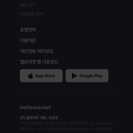
일반 문의
안전결제 문의
운영정책
이용약관
개인정보 처리방침
헬로마켓 앱 다운로드
(주) 헬로마켓
대표 : 윤효준
사업자등록번호: 105-87-56305
안전결제 문의: 02-324-4090
(평일 10시~16시)
이메일: help@hellomarket.com
서울특별시