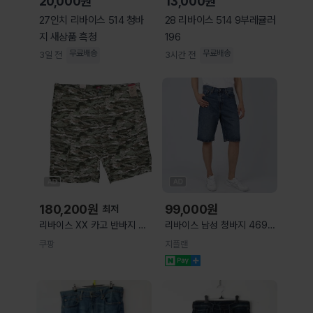
20,000원
13,000원
27인치 리바이스 514 청바
28 리바이스 514 9부레귤러
지 새상품 흑청
196
무료배송
무료배송
3일 전
3시간 전
180,200
원
99,000
원
최저
리바이스 XX 카고 반바지 남
리바이스 남성 청바지 469
성 44 사이즈 우드랜드 카모
루즈 쇼츠 다크블루
쿠팡
지플랜
스트레치 작업복 4535834
394340141