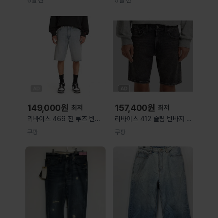
6일 전
5일 전
149,000
원
157,400
원
최저
최저
리바이스 469 진 루즈 반바
리바이스 412 슬림 반바지 청
지 W30 L12 블루 코튼 지퍼
바지 남성 미디엄 워시 그레이
쿠팡
쿠팡
남성 4535394 리바이스
사이즈 38 4535267
469 진 루즈 반바지 W30
L12 블루 코