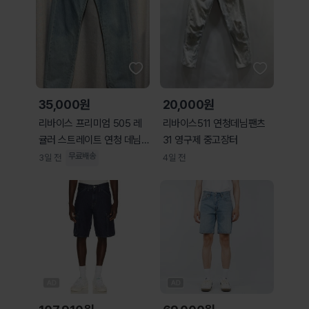
35,000원
20,000원
리바이스 프리미엄 505 레
리바이스511 연청데님팬츠
귤러 스트레이트 연청 데님
31 영구제 중고장터
팬츠 W30
무료배송
3일 전
4일 전