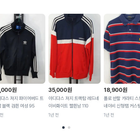
,000
원
35,000
원
18,900
원
다스 져지 파이어버드 트
아디다스 져지 트랙탑 레드네
폴로 반팔 카라티 
 블랙 검흰 여성 95
이비화이트 빨흰남 110
네이비 신형탭 커스텀핏
 전
1년 전
1년 전