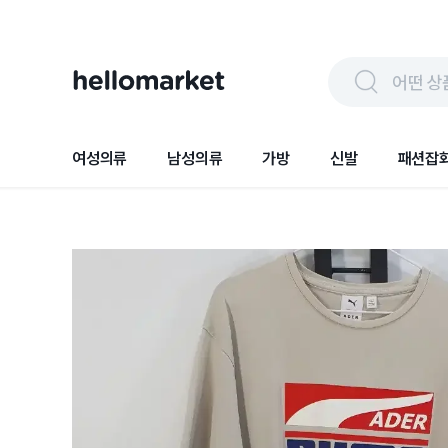
어떤 상
여성의류
남성의류
가방
신발
패션잡