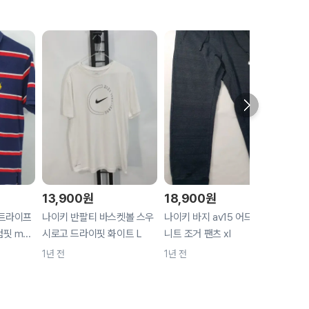
13,900
원
18,900
원
18,
스트라이프
나이키 반팔티 바스켓볼 스우
나이키 바지 av15 어드벤스
폴로 
 m...
시로고 드라이핏 화이트 L
니트 조거 팬츠 xl
블루 x
1년 전
1년 전
1년 