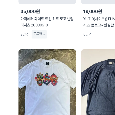
35,000원
19,000원
아더에러 화이트 트윈 하트 로고 반팔
XL(110)사이즈)) P
티셔츠 26080610
셔츠! 큰로고~ 깔끔한
무료배송
2일 전
5일 전