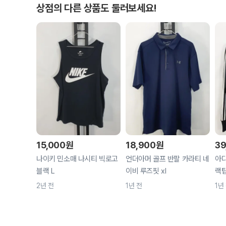
상점의 다른 상품도 둘러보세요!
15,000
원
18,900
원
39
나이키 민소매 나시티 빅로고
언더아머 골프 반팔 카라티 네
아디
블랙 L
이비 루즈핏 xl
랙탑
2년 전
1년 전
1년