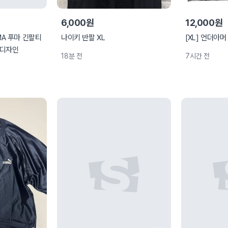
6,000원
12,000원
UMA 푸마 긴팔티
나이키 반팔 XL
[XL] 언더아
 디자인
18분 전
7시간 전