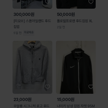
300,000원
50,000원
[리오브] 스톤아일랜드 후드
폴로랄프로렌 후드집업 XL
집업
2일 전
무료배송
5일 전
23,000원
15,000원
우알롱 시그니처 로고 후드
나이키 남성 집업 자켓 95M