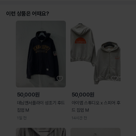
이런 상품은 어때요?
50,000원
50,000원
데님앤서플라이 성조기 후드
아이앱 스튜디오 x 스피어 후
집업 M
드 집업 M
1일 전
14시간 전