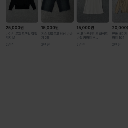
25,000
원
15,000
원
15,000
원
20,000
나이키 로고 트랙탑 집업
게스 얼룩로고 데님 반바
MLB 뉴욕양키즈 화이트
빈폴 베이지 
저지 M
지 25
반팔 카라티 M...
라티 105
2년 전
2년 전
2년 전
2년 전