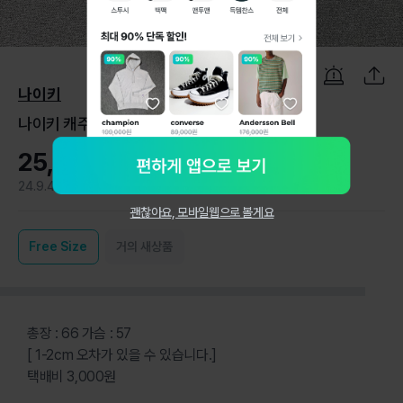
1
/
3
나이키
나이키 캐주얼 멀티컬러 후드집업 M
25,000원
24.9.4
1
괜찮아요, 모바일웹으로 볼게요
Free
Size
거의 새상품
총장 : 66 가슴 : 57
[ 1-2cm 오차가 있을 수 있습니다.]
택배비 3,000원