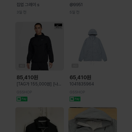
집업 그레이 s
@9951
3일 전
5일 전
85,410
원
65,410
원
[TAG가 155,000원] [나이
1041835964
키] 스트라이드 남성 리펠 UV
GSSHOP
GSSHOP
러닝 재킷 HV4549-010