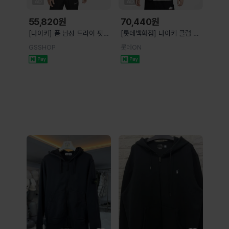
55,820
원
70,440
원
[나이키] 폼 남성 드라이 핏
[롯데백화점] 나이키 클럽 남
후드 다용도 재킷 FB7483-
성 후드 재킷 HJ2013-010
GSSHOP
롯데ON
010
LE1218609499