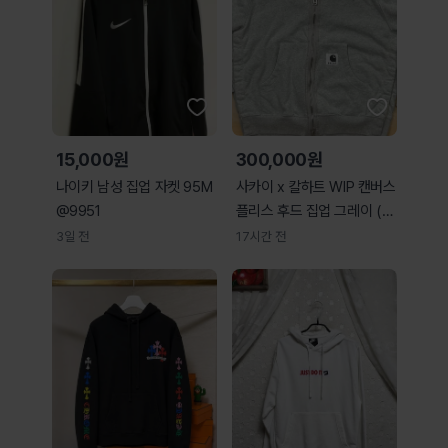
15,000원
300,000원
나이키 남성 집업 자켓 95M
사카이 x 칼하트 WIP 캔버스
@9951
플리스 후드 집업 그레이 (3
사이즈)
3일 전
17시간 전