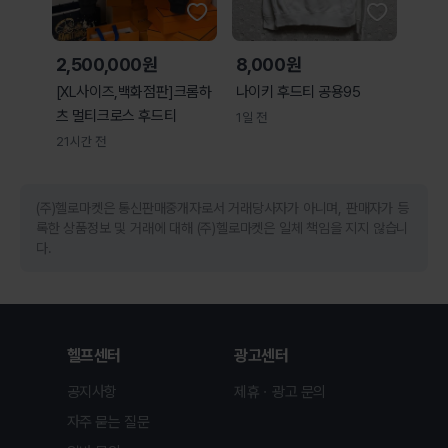
2,500,000원
8,000원
[XL사이즈,백화점판]크롬하
나이키 후드티 공용95
츠 멀티크로스 후드티
1일 전
21시간 전
(주)헬로마켓은 통신판매중개자로서 거래당사자가 아니며, 판매자가 등
록한 상품정보 및 거래에 대해 (주)헬로마켓은 일체 책임을 지지 않습니
다.
헬프센터
광고센터
공지사항
제휴ㆍ광고 문의
자주 묻는 질문