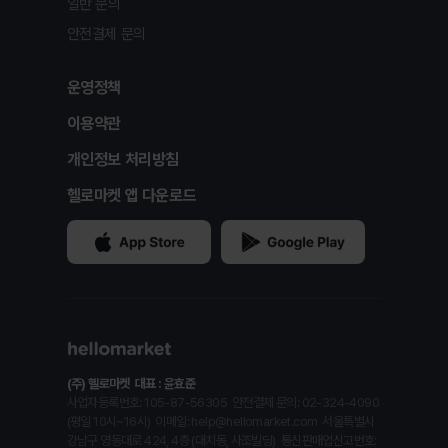
일반 문의
안전결제 문의
운영정책
이용약관
개인정보 처리방침
헬로마켓 앱 다운로드
(주) 헬로마켓
대표 : 윤효준
사업자등록번호: 105-87-56305
안전결제 문의: 02-324-4090
(평일 10시~16시)
이메일: help@hellomarket.com
서울특별시
강남구 영동대로 424, 4층 (대치동, 사조빌딩)
통신판매업신고번호: