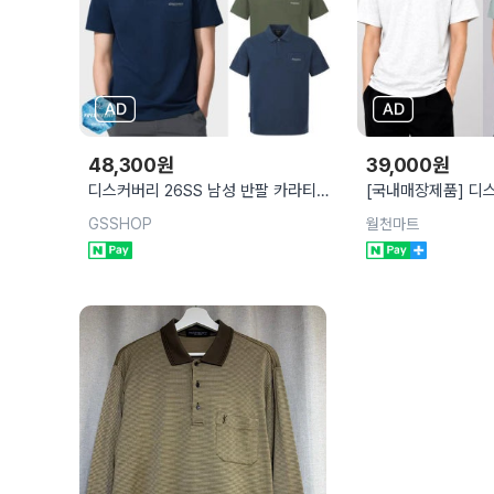
48,300
원
39,000
원
디스커버리 26SS 남성 반팔 카라티셔
[국내매장제품] 디
츠
츠 남성 여성 공용
GSSHOP
월천마트