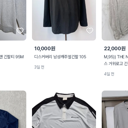
10,000원
22,000원
맨 긴팔티 95M
디스커버리 남성캐주얼긴팔 105
M,95)) THE
스 거위로고 긴
3일 전
4일 전