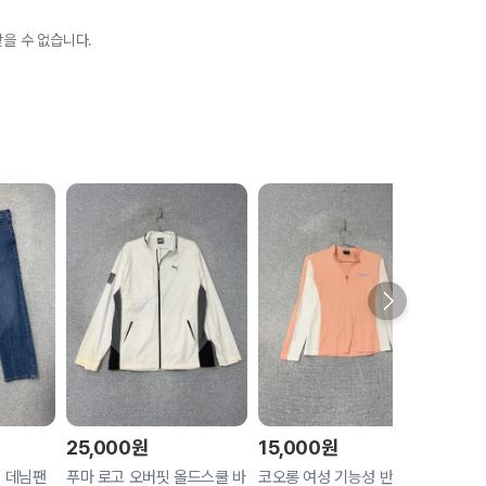
을 수 없습니다.
25,000
원
15,000
원
15,
 데님팬
푸마 로고 오버핏 올드스쿨 바
코오롱 여성 기능성 반집업 긴
아디다