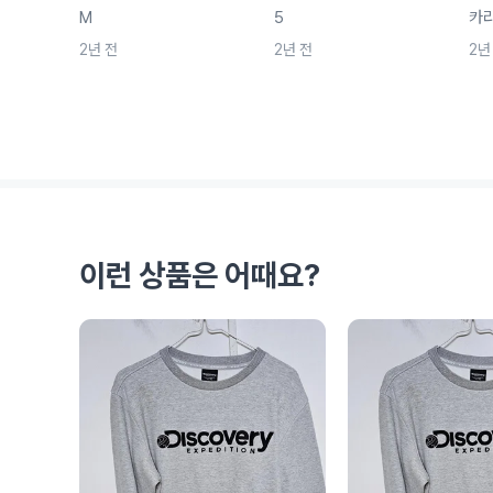
M
5
카라
2년 전
2년 전
2년
이런 상품은 어때요?