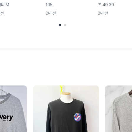
티 M
105
츠 40 30
 전
2년 전
2년 전