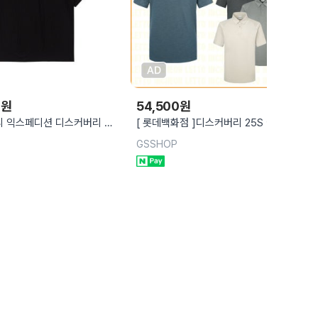
0
원
54,500
원
 익스페디션 디스커버리 남
[ 롯데백화점 ]디스커버리 25S 여름신
 우븐 반팔티셔츠
상 남성 라글란 UV차단 카라티
GSSHOP
053BKS
DMTS6A053-ICTT