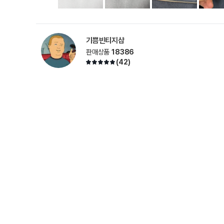
기쁨빈티지샵
판매상품
18386
(
42
)