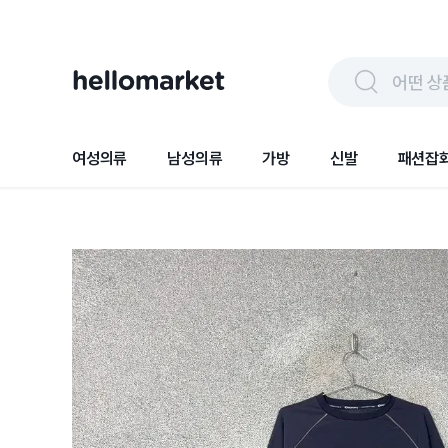
어떤 상
여성의류
남성의류
가방
신발
패션잡