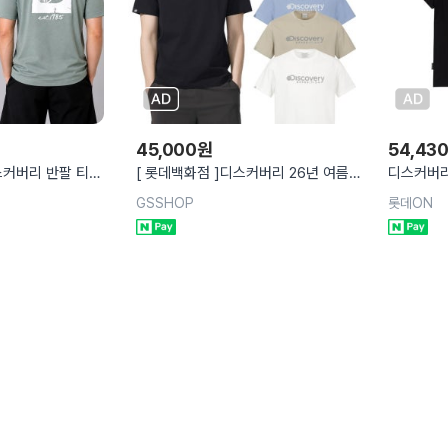
45,000
원
54,43
스커버리 반팔 티셔
[ 롯데백화점 ]디스커버리 26년 여름
디스커버리
신상 남성 프레시벤트 로건 반팔티셔츠
성 에어닷
GSSHOP
롯데ON
(DMRS71063)
DMRS8A