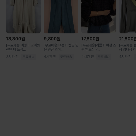
18,800
원
9,800
원
17,800
원
21,800
[무료배송]여성 F 오버핏
[무료배송]여성 F 밴딩 얇
[무료배송]리플 F 여성 스
[무료배송]뮬
린넨 마 느낌...
은 원단 와이...
판 엠보싱 7...
성 캡내장 레이
3시간 전
4시간 전
4시간 전
4시간 전