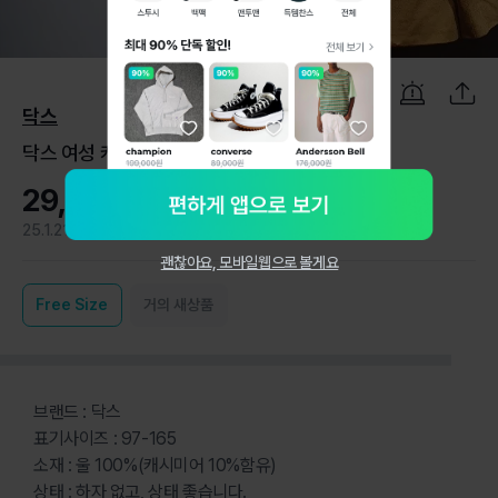
1
/
12
닥스
닥스 여성 캐시미어 혼방 울 100% 자켓
29,800원
25.1.21
3
괜찮아요, 모바일웹으로 볼게요
Free
Size
거의 새상품
브랜드 : 닥스
표기사이즈 : 97-165
소재 : 울 100%(캐시미어 10%함유)
상태 : 하자 없고, 상태 좋습니다.