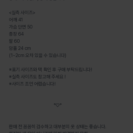
<실측 사이즈>
어깨 41
가슴 단면 50
총장 64
팔 60
암홀 24 cm
(1~2cm 오차 있을 수 있습니다)
※표기 사이즈와 택 확인 후 구매 부탁드립니다!
※실측 사이즈도 참고해 주세요 !
※사이즈 조언 어렵습니다!
⠀⠀⠀⠀⠀⠀⠀⠀⠀⠀⠀⠀⠀°♡°
판매 전 꼼꼼히 검수하고 대부분의 옷 상태는 좋습니다.