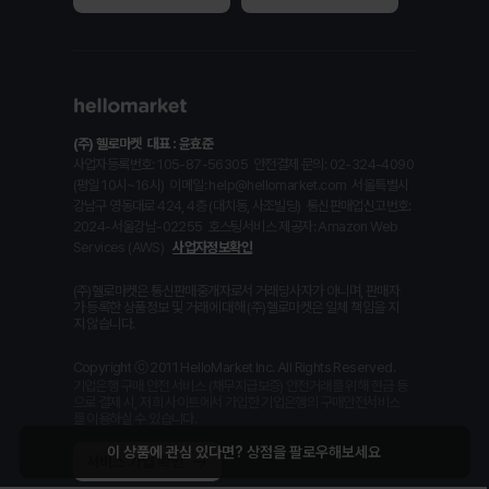
(주) 헬로마켓
대표 : 윤효준
사업자등록번호: 105-87-56305
안전결제 문의: 02-324-4090
(평일 10시~16시)
이메일: help@hellomarket.com
서울특별시
강남구 영동대로 424, 4층 (대치동, 사조빌딩)
통신판매업신고번호:
2024-서울강남-02255
호스팅서비스 제공자: Amazon Web
Services (AWS)
사업자정보확인
(주)헬로마켓은 통신판매중개자로서 거래당사자가 아니며, 판매자
가 등록한 상품정보 및 거래에 대해 (주)헬로마켓은 일체 책임을 지
지 않습니다.
Copyright ⓒ 2011 HelloMarket Inc. All Rights Reserved.
기업은행 구매 안전 서비스 (채무지급보증) 안전거래를 위해 현금 등
으로 결제 시, 저희 사이트에서 가입한 기업은행의 구매안전서비스
를 이용하실 수 있습니다.