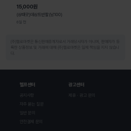
15,000원
(상태굿)데상트반팔(남100)
6일 전
(주)헬로마켓은 통신판매중개자로서 거래당사자가 아니며, 판매자가 등
록한 상품정보 및 거래에 대해 (주)헬로마켓은 일체 책임을 지지 않습니
다.
헬프센터
광고센터
공지사항
제휴ㆍ광고 문의
자주 묻는 질문
일반 문의
안전결제 문의