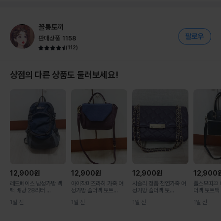
꼴통토끼
판매상품
1158
(
112
)
상점의 다른 상품도 둘러보세요!
12,900
원
12,900
원
12,900
원
12,900
레드페이스 남성가방 백
아이작미즈라히 가죽 여
시슬리 정품 천연가죽 여
폴스부띠끄 
팩 배낭 28리터 ...
성가방 숄더백 토트...
성가방 숄더백 토...
더백 토트백 
1일 전
1일 전
1일 전
1일 전