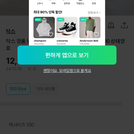
1
/
6
닥스
닥스 정품 남성티셔츠 긴팔티셔츠 스판 사이즈 100 상태양
호
12,900원
24.10.18
0
괜찮아요, 모바일웹으로 볼게요
100
Size
거의 새상품
택사이즈 100