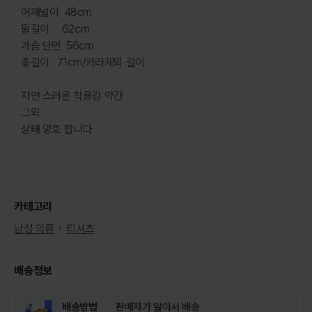
어깨넓이 48cm
팔길이 62cm
가슴 단면 56cm
총길이 71cm/카라제외 길이
자연 스러운 착용감 약간
그외
상태 양호 합니다
카테고리
남성 의류
티셔츠
배송정보
배송방법
판매자가 알아서 배송