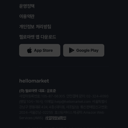
운영정책
이용약관
개인정보 처리방침
헬로마켓 앱 다운로드
(주) 헬로마켓
대표 : 윤효준
사업자등록번호: 105-87-56305
안전결제 문의: 02-324-4090
(평일 10시~16시)
이메일: help@hellomarket.com
서울특별시
강남구 영동대로 424, 4층 (대치동, 사조빌딩)
통신판매업신고번호:
2024-서울강남-02255
호스팅서비스 제공자: Amazon Web
Services (AWS)
사업자정보확인