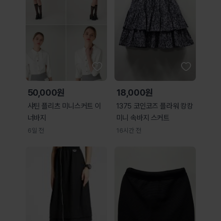
50,000원
18,000원
샤틴 플리츠 미니스커트 이
1375 코인코즈 플라워 캉캉
너바지
미니 속바지 스커트
6일 전
16시간 전