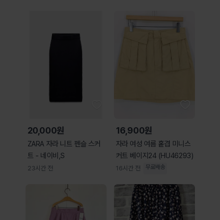
JW2661
JW2658 JW2658
20,000원
16,900원
ZARA 자라 니트 펜슬 스커
자라 여성 여름 홑겹 미니스
트 - 네이비,S
커트 베이지24 (HU46293)
무료배송
23시간 전
16시간 전