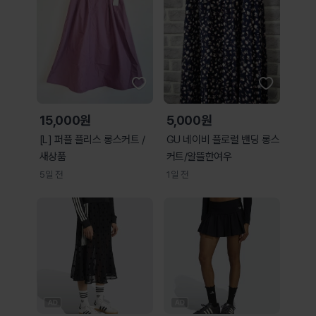
15,000원
5,000원
[L] 퍼플 플리스 롱스커트 /
GU 네이비 플로럴 밴딩 롱스
새상품
커트/알뜰한여우
5일 전
1일 전