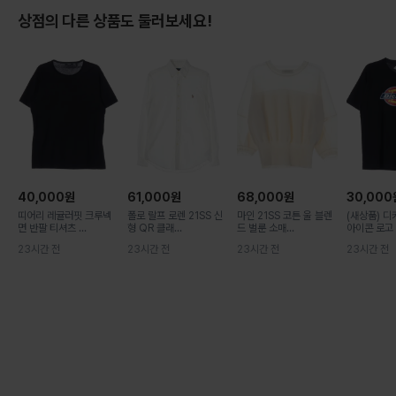
상점의 다른 상품도 둘러보세요!
40,000
원
61,000
원
68,000
원
30,000
띠어리 레귤러핏 크루넥
폴로 랄프 로렌 21SS 신
마인 21SS 코튼 울 블렌
(새상품) 디
면 반팔 티셔츠 ...
형 QR 클래...
드 벌룬 소매...
아이콘 로고 .
23시간 전
23시간 전
23시간 전
23시간 전