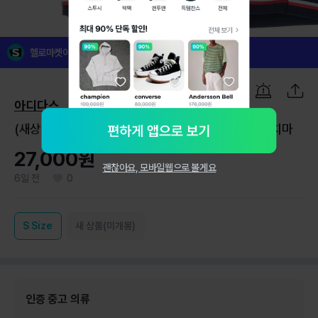
1
/
7
헬로마켓이 꼼꼼하게 검수한 인증 중고 의류예요!
아디다스
(새상품)아디다스 골프 네이비 스트레치 미니 스커트 치마
27,000원
괜찮아요, 모바일웹으로 볼게요
6일 전
0
S
Size
새 상품(미개봉)
인증 중고 의류