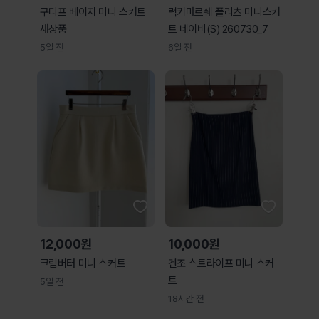
구디프 베이지 미니 스커트
럭키마르쉐 플리츠 미니스커
새상품
트 네이비(S) 260730_7
5일 전
6일 전
12,000원
10,000원
크림버터 미니 스커트
겐조 스트라이프 미니 스커
트
5일 전
18시간 전