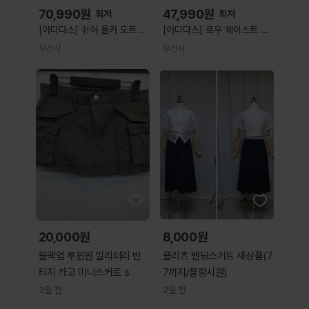
70,990
원
47,990
원
최저
최저
[아디다스] 쉬어 폴카 도트 스
[아디다스] 로우 웨이스트 스
커트 - 블랙 / KV1177
포츠 스커트 - 블랙 /
무신사
무신사
KV1177
KD2964 KD2964
20,000원
8,000원
블랙업 투윈원 밀리터리 빈
플리츠 밴딩스커트 새상품(7
티지 카고 미니스커트 s
7까지/찰랑시원)
3일 전
2일 전