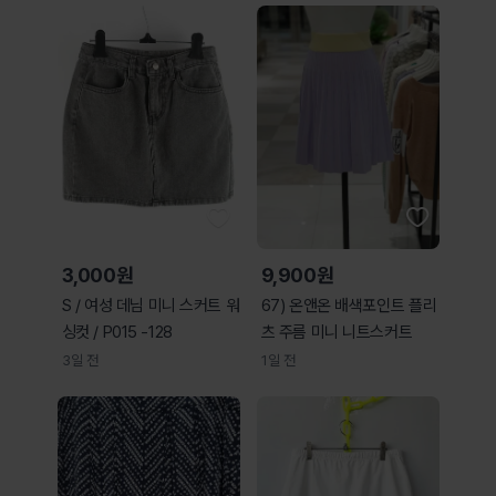
3,000원
9,900원
S / 여성 데님 미니 스커트 워
67) 온앤온 배색포인트 플리
싱컷 / P015 -128
츠 주름 미니 니트스커트
3일 전
1일 전