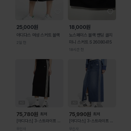
25,000원
18,000원
아디다스 여성 스커트 블랙
노스페이스 블랙 밴딩 골지
미니 스커트 S 26080415
2일 전
18시간 전
75,780
원
75,990
원
최저
최저
[아디다스] 3-스트라이프 니
[아디다스] 3-스트라이프 데
트 스커트 - 블랙 / JW2661
님 롱 스커트 - 인디고데님 /
무신사
무신사