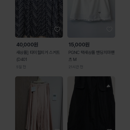
40,000원
15,000원
새상품] 타미힐피거 스커트
PGNC 택새상품 밴딩치마팬
(D401
츠 M
5일 전
21시간 전