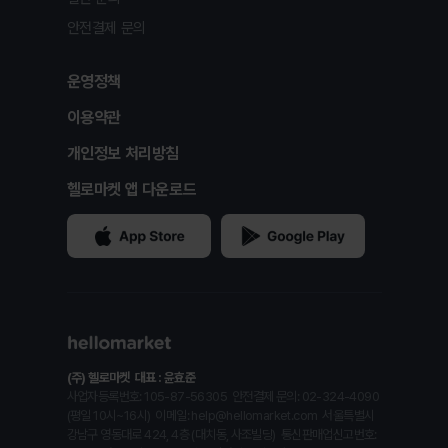
안전결제 문의
운영정책
이용약관
개인정보 처리방침
헬로마켓 앱 다운로드
(주) 헬로마켓
대표 : 윤효준
사업자등록번호: 105-87-56305
안전결제 문의: 02-324-4090
(평일 10시~16시)
이메일: help@hellomarket.com
서울특별시
강남구 영동대로 424, 4층 (대치동, 사조빌딩)
통신판매업신고번호: