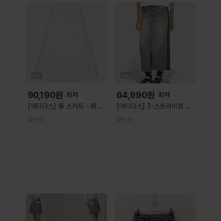
90,190
원
64,990
원
최저
최저
[아디다스] 롱 스커트 - 화이
[아디다스] 3-스트라이프 팬
트 / KY5729 KY5729
슬 데님 스커트 - 워싱그레이
무신사
무신사
데님 / KD2929 KD2929