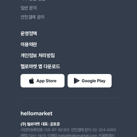
일반 문의
안전결제 문의
운영정책
이용약관
개인정보 처리방침
헬로마켓 앱 다운로드
(주) 헬로마켓
대표 : 윤효준
사업자등록번호: 105-87-56305
안전결제 문의: 02-324-4090
(평일 10시~16시)
이메일: help@hellomarket.com
서울특별시