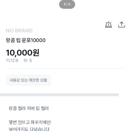
1
/
6
NO BRAND
랑콤 립 운포10000
10,000원
11.12.9
5
사용감 있는 깨끗한 상품
랑콤 컬러 피버 립 컬러
몇번 안쓰고 파우치에만
넣어가지도 다녔습니다