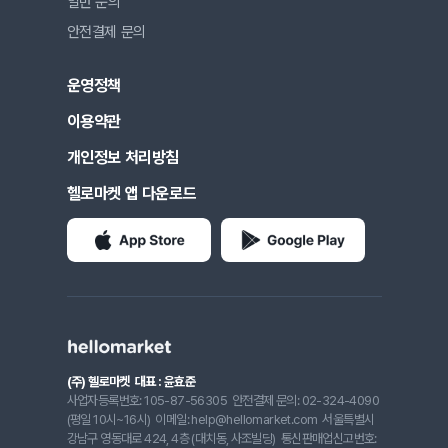
일반 문의
안전결제 문의
운영정책
이용약관
개인정보 처리방침
헬로마켓 앱 다운로드
(주) 헬로마켓
대표 : 윤효준
사업자등록번호: 105-87-56305
안전결제 문의: 02-324-4090
(평일 10시~16시)
이메일: help@hellomarket.com
서울특별시
강남구 영동대로 424, 4층 (대치동, 사조빌딩)
통신판매업신고번호: