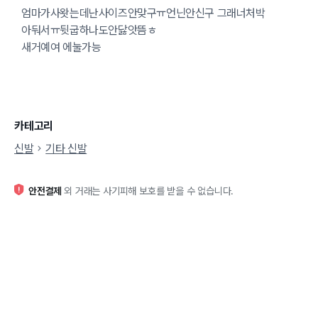
엄마가사왓는데난사이즈안맞구ㅠ언닌안신구 그래너처박
아둬서ㅠ뒷굽하나도안닳앗뜸ㅎ
새거예여 에눌가능
카테고리
신발
기타 신발
안전결제
외 거래는 사기피해 보호를 받을 수 없습니다.