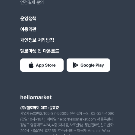
안전결제 문의
운영정책
이용약관
개인정보 처리방침
헬로마켓 앱 다운로드
(주) 헬로마켓
대표 : 윤효준
사업자등록번호: 105-87-56305
안전결제 문의: 02-324-4090
(평일 10시~16시)
이메일: help@hellomarket.com
서울특별시
강남구 영동대로 424, 4층 (대치동, 사조빌딩)
통신판매업신고번호:
2024-서울강남-02255
호스팅서비스 제공자: Amazon Web