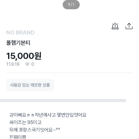
1
/
1
NO BRAND
폴햄기본티
15,000원
11.9.19
0
사용감 있는 깨끗한 상품
걍이뻐요ㅎㅎ작년에사고 몇번안입엇어요
싸이즈는 95이고
뒤에 프랑스국기잇어요~^^
진짜이쁨