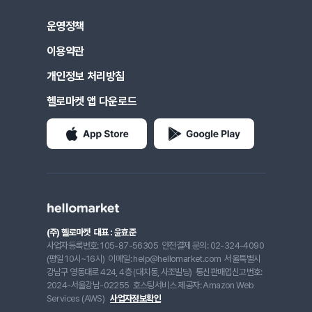
운영정책
이용약관
개인정보 처리방침
헬로마켓 앱 다운로드
(주) 헬로마켓
대표 : 윤효준
사업자등록번호: 105-87-56305
안전결제 문의: 02-324-4090
(평일 10시~16시)
이메일: help@hellomarket.com
서울특별시
강남구 영동대로 424, 4층 (대치동, 사조빌딩)
통신판매업신고번호:
2024-서울강남-02255
호스팅서비스 제공자: Amazon Web
Services (AWS)
사업자정보확인