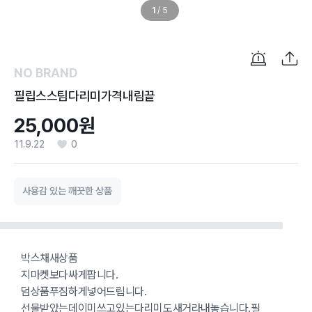
1
/
5
NO BRAND
필립스스팀다리미가격내림끝
25,000원
11.9.22
0
사용감 있는 깨끗한 상품
박스채새상품
지마켓보다싸게팝니다.
덤상품푸짐하게넣어드립니다.
선물받았는데이미쓰고있는다리미도새거라내놓습니다.필