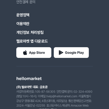
안전결제 문의
운영정책
이용약관
개인정보 처리방침
헬로마켓 앱 다운로드
(주) 헬로마켓
대표 : 윤효준
사업자등록번호: 105-87-56305
안전결제 문의: 02-324-4090
(평일 10시~16시)
이메일: help@hellomarket.com
서울특별시
강남구 영동대로 424, 4층 (대치동, 사조빌딩)
통신판매업신고번호:
2024-서울강남-02255
호스팅서비스 제공자: Amazon Web