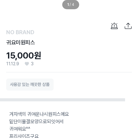
1
/
4
NO BRAND
귀요미원피스
15,000원
11.12.9
3
사용감 있는 깨끗한 상품
겨자색의 귀여운나시원피스에요
밑단이물결모양으로되잇어서
귀여워요^^
프리사이즈구요