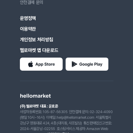
안전결제 문의
운영정책
이용약관
개인정보 처리방침
헬로마켓 앱 다운로드
(주) 헬로마켓
대표 : 윤효준
사업자등록번호: 105-87-56305
안전결제 문의: 02-324-4090
(평일 10시~16시)
이메일: help@hellomarket.com
서울특별시
강남구 영동대로 424, 4층 (대치동, 사조빌딩)
통신판매업신고번호:
2024-서울강남-02255
호스팅서비스 제공자: Amazon Web