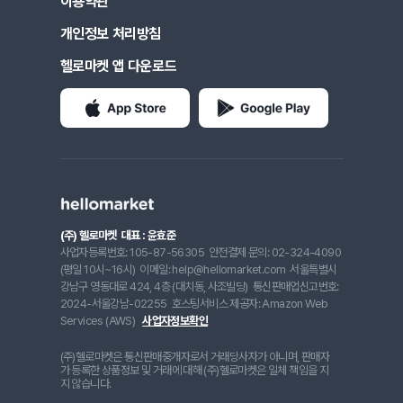
이용약관
개인정보 처리방침
헬로마켓 앱 다운로드
(주) 헬로마켓
대표 : 윤효준
사업자등록번호: 105-87-56305
안전결제 문의: 02-324-4090
(평일 10시~16시)
이메일: help@hellomarket.com
서울특별시
강남구 영동대로 424, 4층 (대치동, 사조빌딩)
통신판매업신고번호:
2024-서울강남-02255
호스팅서비스 제공자: Amazon Web
Services (AWS)
사업자정보확인
(주)헬로마켓은 통신판매중개자로서 거래당사자가 아니며, 판매자
가 등록한 상품정보 및 거래에 대해 (주)헬로마켓은 일체 책임을 지
지 않습니다.